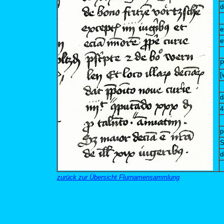
d
e
e
P
[
d
4
p
S
d
zurück zur Übersicht Flurnamensammlung