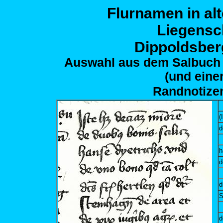
Flurnamen in al
Liegensc
Dippoldsber
Auswahl aus dem Salbuch 
(und eine
Randnotize
(
d
h
d
d
S
d