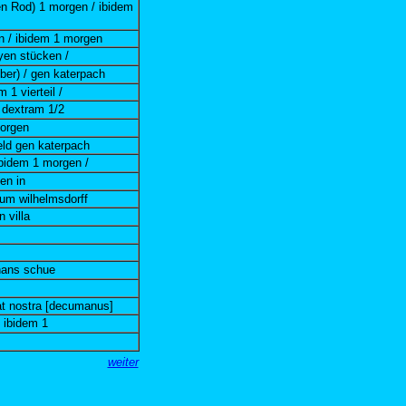
ten Rod) 1 morgen / ibidem
n / ibidem 1 morgen
yen stücken /
er) / gen katerpach
 1 vierteil /
 dextram 1/2
morgen
eld gen katerpach
 ibidem 1 morgen /
en in
rum wilhelmsdorff
 villa
hans schue
at nostra [decumanus]
 ibidem 1
weiter