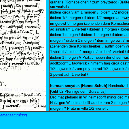
granaris [Kornspeicher] / zum preytterod (Brai
ein vierteil /
ibidem circa viam 1 morgen / ibidem 1/2 morge
ibidem 1/2 morgen / ibidem 1/2 morgen an zwe
im gerewt 8 morgen (Zehenden dem Kornschreib
ad sinistram 1 vierteil / ibidem 1 morgen / ibidem
ibidem 1 morgen / ibidem 1 morgen / ibidem ad
morgen / ibidem 1 morgen / item im gerewt 7 
(Zehenden dem Kornschreiber) / auffm obern v
1 vierteil / ibidem 1 morgen / ibidem1 vierteil /
ibidem 1 morgen // Prata / neben der ohsen wis
adoltzdorff 1 tagwerck / hinterm hag circa cast
1/2 tagwerck / zum preyten rod 1/2 tagwerck / in
2 pewnt auff 1 vierteil /
herman sneyder. (Hanns Schuh)
Randnotiz: 
[Gibt 52 Pfennige dem Bursarius]
Decimat plebano in Wilhelmsdorff minor decim
Hatz gen Wilhelmsdorfff ad dextram 2 morgen /
morgen // Prata in villa 1/2 vierteil /
urnamensammlung