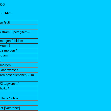
800
on 1476)
en Gut]
stram 5 pett (Beth) /
 morgen / ibidem
wisen 1
1/2 morgen /
eld am
g
 morgen /
, das wehselt
ren beschriebenen] / im
/2 tagwerck /
holtz /
 Hans Schue
nt [Vorsteher]