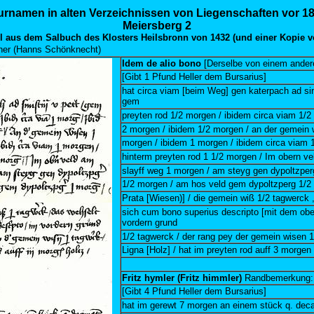
urnamen in alten Verzeichnissen von Liegenschaften vor 1
Meiersberg 2
 aus dem Salbuch des Klosters Heilsbronn von 1432 (und einer Kopie v
ner (Hanns Schönknecht)
Idem de alio bono
[Derselbe von einem ander
[Gibt 1 Pfund Heller dem Bursarius]
hat circa viam [beim Weg] gen katerpach ad sini
gem
preyten rod 1/2 morgen / ibidem circa viam 1/2
2 morgen / ibidem 1/2 morgen / an der gemein 
morgen / ibidem 1 morgen / ibidem circa viam 
hinterm preyten rod 1 1/2 morgen / Im obern v
slayff weg 1 morgen / am steyg gen dypoltzper
1/2 morgen / am hos veld gem dypoltzperg 1/2
Prata [Wiesen)] / die gemein wiß 1/2 tagwerck 
sich cum bono superius descripto [mit dem obe
vordern grund
1/2 tagwerck / der rang pey der gemein wisen 1
Ligna [Holz] / hat im preyten rod auff 3 morgen 
Fritz hymler (Fritz himmler)
Randbemerkung:
[Gibt 4 Pfund Heller dem Bursarius]
hat im gerewt 7 morgen an einem stück q. deca