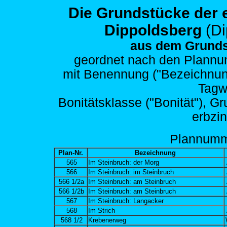
Die Grundstücke der
Dippoldsberg
(D
aus dem Grunds
geordnet nach den
Plannum
mit Benennung ("Bezeichnung")
Tagw
Bonitätsklasse ("Bonität"), G
erbzi
Plann
um
Plan-Nr.
Bezeichnung
565
Im Steinbruch: der Morg
566
Im Steinbruch: im Steinbruch
566 1/2a
Im Steinbruch: am Steinbruch
566 1/2b
Im Steinbruch: am Steinbruch
567
Im Steinbruch: Langacker
568
Im Strich
568 1/2
Krebenerweg