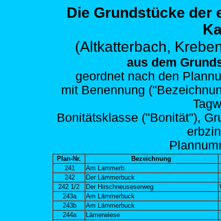
Die Grundstücke der
Ka
(Altkatterbach,
Kreben
aus dem Grunds
geordnet nach den
Plannu
mit Benennung ("Bezeichnung")
Tagw
Bonitätsklasse ("Bonität"), G
erbzi
Plann
um
Plan-Nr.
Bezeichnung
241
Am Lammerb.
242
Der Lämmerbuck
242 1/2
Der Hirschneuseserweg
243a
Am Lämmerbuck
243b
Am Lämmerbuck
244a
Lämerwiese