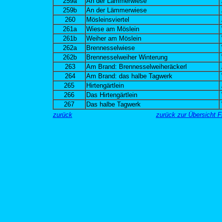
259a
An der Lämmerwiese
259b
An der Lämmerwiese
260
Mösleinsviertel
261a
Wiese am Möslein
261b
Weiher am Möslein
262a
Brennesselwiese
262b
Brennesselweiher Winterung
263
Am Brand: Brennesselweiheräckerl
264
Am Brand: das halbe Tagwerk
265
Hirtengärtlein
266
Das Hirtengärtlein
267
Das halbe Tagwerk
zurück
zurück zur Übersicht