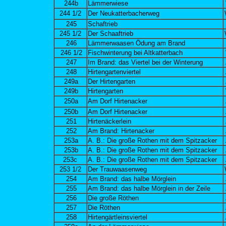
244b
Lämmerwiese
244 1/2
Der Neukatterbacherweg
245
Schaftrieb
245 1/2
Der Schaaftrieb
246
Lämmerwaasen Ödung am Brand
246 1/2
Fischwinterung bei Altkatterbach
247
Im Brand: das Viertel bei der Winterung
248
Hirtengartenviertel
249a
Der Hirtengarten
249b
Hirtengarten
250a
Am Dorf Hirtenacker
250b
Am Dorf Hirtenacker
251
Hirtenäckerlein
252
Am Brand: Hirtenacker
253a
A. B.: Die große Rothen mit dem Spitzacker
253b
A. B.: Die große Rothen mit dem Spitzacker
253c
A. B.: Die große Rothen mit dem Spitzacker
253 1/2
Der Trauwaasenweg
254
Am Brand: das halbe Mörglein
255
Am Brand: das halbe Mörglein in der Zeile
256
Die große Röthen
257
Die Röthen
258
Hirtengärtleinsviertel