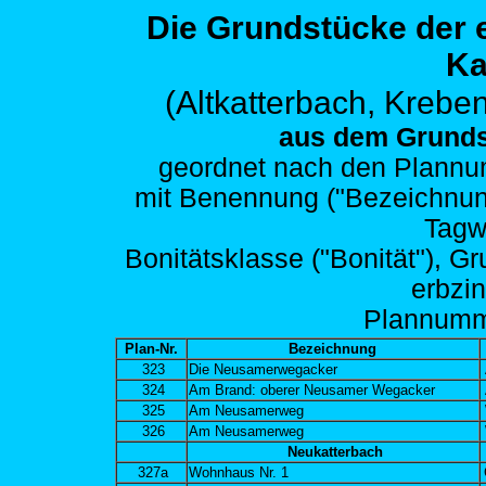
Die Grundstücke der
Ka
(Altkatterbach,
Kreben
aus dem Grunds
geordnet nach den
Plannum
mit Benennung ("Bezeichnung")
Tagw
Bonitätsklasse ("Bonität"), G
erbzi
Plann
um
Plan-Nr.
Bezeichnung
323
Die Neusamerwegacker
324
Am Brand: oberer Neusamer Wegacker
325
Am Neusamerweg
326
Am Neusamerweg
Neukatterbach
327a
Wohnhaus Nr. 1