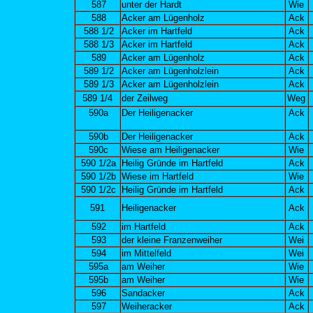
587
unter der Hardt
Wie
588
Acker am Lügenholz
Ack
588 1/2
Acker im Hartfeld
Ack
588 1/3
Acker im Hartfeld
Ack
589
Acker am Lügenholz
Ack
589 1/2
Acker am Lügenholzlein
Ack
589 1/3
Acker am Lügenholzlein
Ack
589 1/4
der Zeilweg
Weg
590a
Der Heiligenacker
Ack
590b
Der Heiligenacker
Ack
590c
Wiese am Heiligenacker
Wie
590 1/2a
Heilig Gründe im Hartfeld
Ack
590 1/2b
Wiese im Hartfeld
Wie
590 1/2c
Heilig Gründe im Hartfeld
Ack
591
Heiligenacker
Ack
592
im Hartfeld
Ack
593
der kleine Franzenweiher
Wei
594
im Mittelfeld
Wei
595a
am Weiher
Wie
595b
am Weiher
Wie
596
Sandacker
Ack
597
Weiheracker
Ack