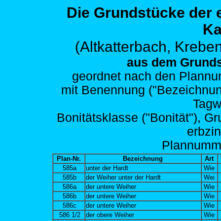
Die Grundstücke der
Ka
(Altkatterbach,
Kreben
aus dem Grunds
geordnet nach den
Plannum
mit Benennung ("Bezeichnung")
Tagw
Bonitätsklasse ("Bonität"), G
erbzi
Plann
umm
Plan-Nr.
Bezeichnung
Art
585a
unter der Hardt
Wie
585b
der Weiher unter der Hardt
Wei
586a
der untere Weiher
Wie
586b
der untere Weiher
Wie
586c
der untere Weiher
Wie
586 1/2
der obere Weiher
Wie