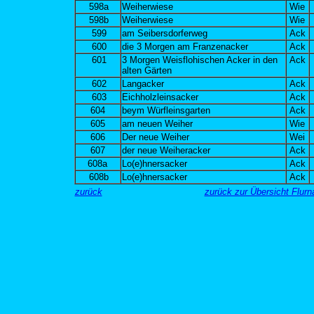
598a
Weiherwiese
Wie
598b
Weiherwiese
Wie
599
am Seibersdorferweg
Ack
600
die 3 Morgen am Franzenacker
Ack
601
3 Morgen Weisflohischen Acker in den
Ack
alten Gärten
602
Langacker
Ack
603
Eichholzleinsacker
Ack
604
beym Würfleinsgarten
Ack
605
am neuen Weiher
Wie
606
Der neue Weiher
Wei
607
der neue Weiheracker
Ack
608a
Lo(e)hnersacker
Ack
608b
Lo(e)hnersacker
Ack
zurück
zurück zur Übersicht Flu