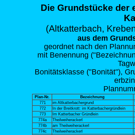
Die Grundstücke der
Ka
(Altkatterbach,
Kreben
aus dem Grunds
geordnet nach den
Plannum
mit Benennung ("Bezeichnung")
Tagw
Bonitätsklasse ("Bonität"), G
erbzi
Plann
um
Plan-Nr.
Bezeichnung
771
im Altkatterbachergrund
772
In der Breitkrott: im Katterbachergründlein
773
Im Katterbacher Gründlein
774a
Theilweiherackerl
774b
am Theilweiherackerl
774c
Theilweiherackerl