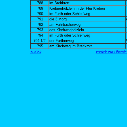
788
im Breitkrott
789
Krebnerhölzlein in der Flur Kreben
790
im Furth oder Schleifweg
791
die 3 Morg
792
am Fahrbacherweg
793
das Kirchweghölzlein
794
im Furth oder Schleifweg
794 1/2
der Furtherweg
795
am Kirchweg im Breitkrott
zurück
zurück zur Übersi