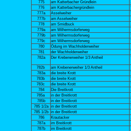
775
am Katterbacher Gründlein
776
am Katterbachergründlein
777a
Asselweiher
777b
am Asselweiher
778
am Smidbuck
779a
am Wilhermsdorferweg
779b
am Wilhermsdorferweg
779c
am Wilhermsdorferweg
780
Ödung im Wachholderweiher
781
der Wachholderweiher
782a
Der Krebenerweiher 1/3 Antheil
782b
am Krebenerweiher 1/3 Antheil
783a
die breite Krott
783b
die breite Krott
783c
die breite Krott
784
Die Breitkrott
785a
in der Breitkrott
785b
in der Breitkrott
785 1/2a
in der Breitkrott
785 1/2b
in der Breitkrott
786
Krautacker
787a
im Breitkrott
787b
im Breitkrott