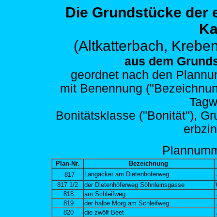
Die Grundstücke der
Ka
(Altkatterbach,
Kreben
aus dem Grunds
geordnet nach den
Plannum
mit Benennung ("Bezeichnung")
Tagw
Bonitätsklasse ("Bonität"), G
erbzi
Plann
umm
Plan-Nr.
Bezeichnung
Langacker am Dietenhoferweg
817
817 1/2
der Dietenhöferweg Söhnleinsgasse
818
am Schleifweg
819
der halbe Morg am Schleifweg
820
die zwölf Beet