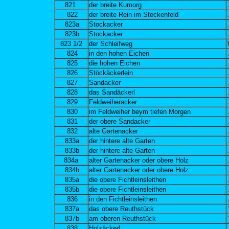
821
der breite Kumorg
822
der breite Rein im Steckenfeld
823a
Stockacker
823b
Stockacker
823 1/2
der Schleifweg
824
in den hohen Eichen
825
die hohen Eichen
826
Stöckäckerlein
827
Sandacker
828
das Sandäckerl
829
Feldweiheracker
830
im Feldweiher beym tiefen Morgen
831
der obere Sandacker
832
alte Gartenacker
833a
der hintere alte Garten
833b
der hintere alte Garten
834a
alter Gartenacker oder obere Holz
834b
alter Gartenacker oder obere Holz
835a
die obere Fichtleinsleithen
835b
die obere Fichtleinsleithen
836
in den Fichtleinsleithen
837a
das obere Reuthstück
837b
am oberen Reuthstück
838
Holzäckerl