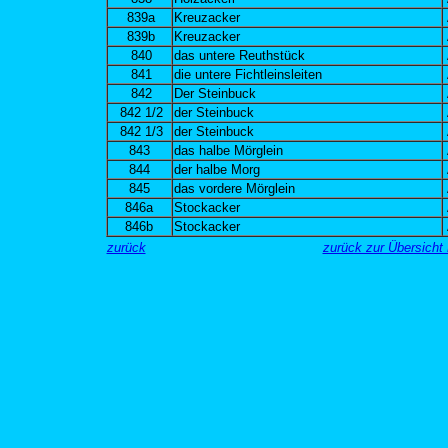
839a
Kreuzacker
839b
Kreuzacker
840
das untere Reuthstück
841
die untere Fichtleinsleiten
842
Der Steinbuck
842 1/2
der Steinbuck
842 1/3
der Steinbuck
843
das halbe Mörglein
844
der halbe Morg
845
das vordere Mörglein
846a
Stockacker
846b
Stockacker
zurück
zurück zur Übersich