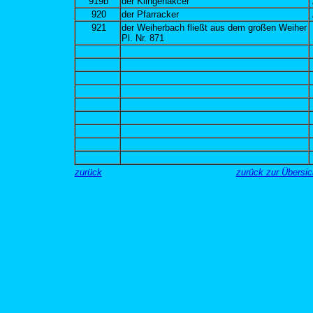
919b
der Klingenakcer
920
der Pfarracker
921
der Weiherbach fließt aus dem großen Weiher
Pl. Nr. 871
zurück
zurück zur Übersi