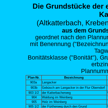
Die Grundstücke der
Ka
(Altkatterbach,
Kreben
aus dem Grunds
geordnet nach den
Plannum
mit Benennung ("Bezeichnung")
Tagw
Bonitätsklasse ("Bonität"), G
erbzi
Plann
um
Plan-Nr.
Bezeichnung
903a
Langacker
903b
Gebüsch am Langacker in der Flur Oberndorf
903 1/2
der Katterbacherweg
904
Waldung im Weinberg
905
Holz im Weinberg
905 1/2
der Fürtherweg durch den Grund