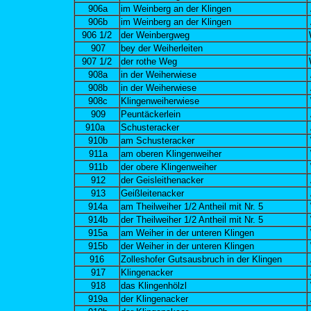
906a
im Weinberg an der Klingen
906b
im Weinberg an der Klingen
906 1/2
der Weinbergweg
907
bey der Weiherleiten
907 1/2
der rothe Weg
908a
in der Weiherwiese
908b
in der Weiherwiese
908c
Klingenweiherwiese
909
Peuntäckerlein
910a
Schusteracker
910b
am Schusteracker
911a
am oberen Klingenweiher
911b
der obere Klingenweiher
912
der Geisleithenacker
913
Geißleitenacker
914a
am Theilweiher 1/2 Antheil mit Nr. 5
914b
der Theilweiher 1/2 Antheil mit Nr. 5
915a
am Weiher in der unteren Klingen
915b
der Weiher in der unteren Klingen
916
Zolleshofer Gutsausbruch in der Klingen
917
Klingenacker
918
das Klingenhölzl
919a
der Klingenacker