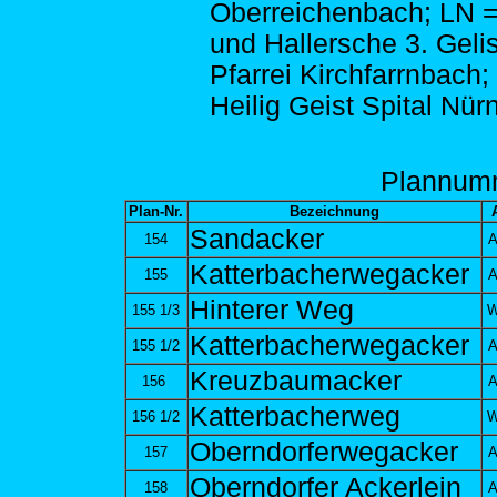
Oberreichenbach; LN 
und Hallersche 3. Gelis
Pfarrei Kirchfarrnbach;
Heilig Geist Spital Nür
Plann
um
Plan-Nr.
Bezeichnung
Sandacker
154
A
Katterbacherwegacker
155
A
Hinterer Weg
155 1/3
W
Katterbacherwegacker
155 1/2
A
Kreuzbaumacker
156
A
Katterbacherweg
156 1/2
W
Oberndorferwegacker
157
A
Oberndorfer Ackerlein
158
A