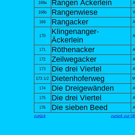
Rangen Äckerlein
168a
A
Rangenwiese
168b
W
Rangacker
169
A
Klingenanger-
170
A
Äckerlein
Röthenacker
171
A
Zeilwegacker
172
A
Die drei Viertel
173
A
Dietenhoferweg
173 1/2
W
Die Dreigewänden
174
A
Die drei Viertel
175
A
Die sieben Beed
176
A
zurück
zurück zur Ü