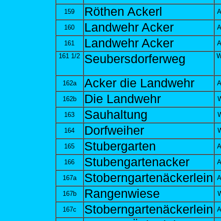
Röthen Ackerl
159
A
Landwehr Acker
160
A
Landwehr Acker
161
A
161 1/2
Seubersdorferweg
W
Acker die Landwehr
162a
A
Die Landwehr
162b
W
Sauhaltung
163
W
Dorfweiher
164
W
Stubergarten
165
A
Stubengartenacker
166
A
Stoberngartenäckerlein
167a
A
Rangenwiese
167b
W
Stoberngartenäckerlein
167c
A