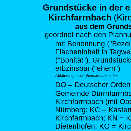
Grundstücke in der 
Kirchfarrnbach
(Kir
aus dem Grunds
geordnet nach den
Plannu
mit Benennung ("Bezeich
Flächeninhalt in Tagwe
("Bonität"), Grundstück
erbzinsbar ("ehem")
Abkürzungen bei
ehemals erbzinsbar
:
DO = Deutscher Orden;
Gemeinde Dürrnfarrnb
Kirchfarrnbach (mit Ob
Nürnberg; KC = Kasten
Kirchfarrnbach; KN = 
Dietenhofen; KO = Kirc