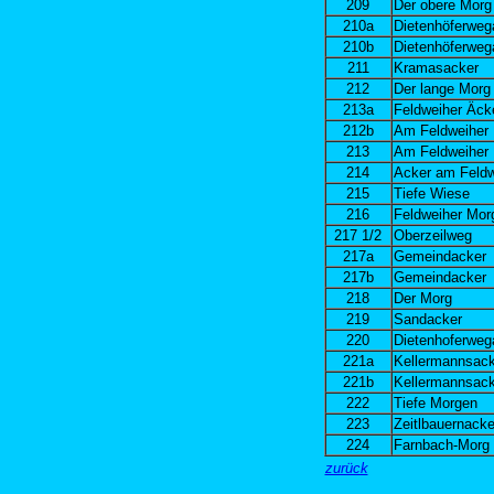
209
Der obere Morg
210a
Dietenhöferweg
210b
Dietenhöferweg
211
Kramasacker
212
Der lange Morg
213a
Feldweiher Äcke
212b
Am Feldweiher
213
Am Feldweiher
214
Acker am Feldw
215
Tiefe Wiese
216
Feldweiher Mor
217 1/2
Oberzeilweg
217a
Gemeindacker
217b
Gemeindacker
218
Der Morg
219
Sandacker
220
Dietenhoferweg
221a
Kellermannsack
221b
Kellermannsack
222
Tiefe Morgen
223
Zeitlbauernacke
224
Farnbach-Morg
zurück