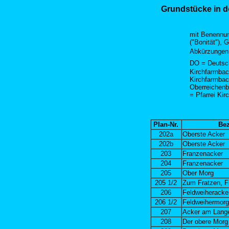
Grundstücke in d
mit Benennung
("Bonität"), 
Abkürzungen
DO = Deutsch
Kirchfarrnba
Kirchfarrnba
Oberreichenb
= Pfarrei Kir
Plan-Nr.
Be
202a
Oberste Acker
202b
Oberste Acker
203
Franzenacker
204
Franzenacker
205
Ober Morg
205 1/2
Zum Fratzen, F
206
Feldweiheracke
206 1/2
Feldweihermorg
207
Acker am Lang
208
Der obere Morg