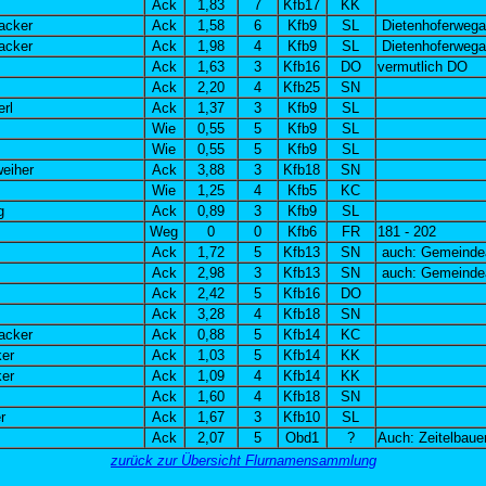
Ack
1,83
7
Kfb17
KK
acker
Ack
1,58
6
Kfb9
SL
Dietenhoferwega
acker
Ack
1,98
4
Kfb9
SL
Dietenhoferwega
Ack
1,63
3
Kfb16
DO
vermutlich DO
Ack
2,20
4
Kfb25
SN
rl
Ack
1,37
3
Kfb9
SL
Wie
0,55
5
Kfb9
SL
Wie
0,55
5
Kfb9
SL
eiher
Ack
3,88
3
Kfb18
SN
Wie
1,25
4
Kfb5
KC
g
Ack
0,89
3
Kfb9
SL
Weg
0
0
Kfb6
FR
181 - 202
Ack
1,72
5
Kfb13
SN
auch: Gemeinde
Ack
2,98
3
Kfb13
SN
auch: Gemeinde
Ack
2,42
5
Kfb16
DO
Ack
3,28
4
Kfb18
SN
acker
Ack
0,88
5
Kfb14
KC
er
Ack
1,03
5
Kfb14
KK
er
Ack
1,09
4
Kfb14
KK
Ack
1,60
4
Kfb18
SN
r
Ack
1,67
3
Kfb10
SL
Ack
2,07
5
Obd1
?
Auch: Zeitelbaue
zurück zur Übersicht Flurnamensammlung