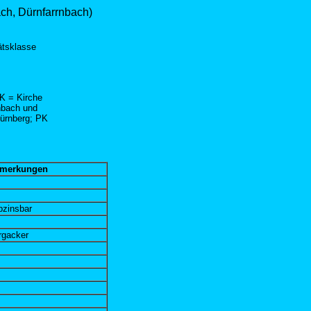
ach, Dürnfarrnbach)
ätsklasse
K = Kirche
nbach und
Nürnberg; PK
merkungen
bzinsbar
rgacker