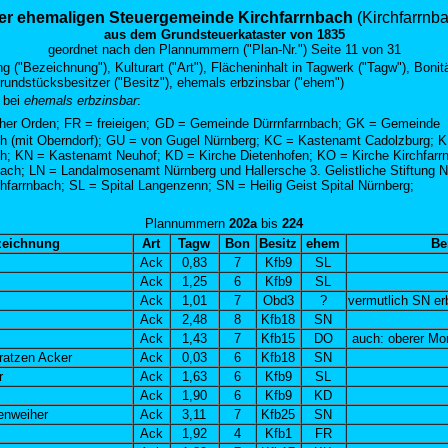
er ehemaligen Steuergemeinde Kirchfarrnbach
(Kirchfarrnb
aus dem Grundsteuerkataster von 1835
geordnet nach den
Plannummern ("Plan-Nr.")
Seite 11 von 31
 ("Bezeichnung"), Kulturart ("Art"), Flächeninhalt in Tagwerk ("Tagw"), Bonit
Grundstücksbesitzer ("Besitz"), ehemals erbzinsbar ("ehem")
 bei
ehemals erbzinsbar
:
er Orden; FR = freieigen;
GD = Gemeinde Dürrnfarrnbach; GK = Gemeinde
ch (mit Oberndorf); GU = von Gugel Nürnberg; KC = Kastenamt Cadolzburg; K
ch; KN = Kastenamt Neuhof; KD = Kirche Dietenhofen; KO = Kirche Kirchfarr
ach; LN = Landalmosenamt Nürnberg und Hallersche 3. Gelistliche Stiftung 
chfarrnbach;
SL = Spital Langenzenn; SN = Heilig Geist Spital Nürnberg;
Plann
ummern
202a
bis
224
zeichnung
Art
Tagw
Bon
Besitz
ehem
Be
Ack
0,83
7
Kfb9
SL
Ack
1,25
6
Kfb9
SL
Ack
1,01
7
Obd3
?
vermutlich SN er
Ack
2,48
8
Kfb18
SN
Ack
1,43
7
Kfb15
DO
auch: oberer Mo
ratzen Acker
Ack
0,03
6
Kfb18
SN
r
Ack
1,63
6
Kfb9
SL
Ack
1,90
6
Kfb9
KD
enweiher
Ack
3,11
7
Kfb25
SN
Ack
1,92
4
Kfb1
FR