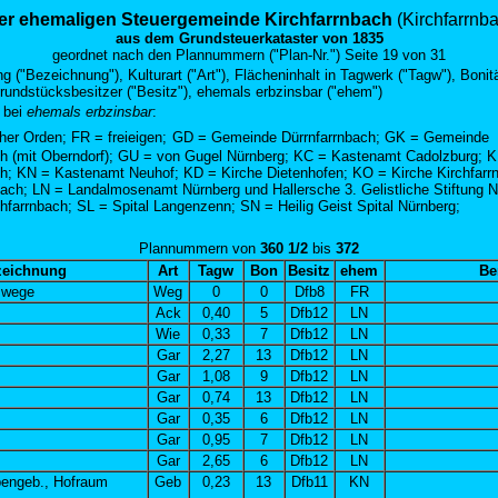
er ehemaligen Steuergemeinde Kirchfarrnbach
(Kirchfarrnb
aus dem Grundsteuerkataster von 1835
geordnet nach den
Plannummern ("Plan-Nr.")
Seite 19 von 31
 ("Bezeichnung"), Kulturart ("Art"), Flächeninhalt in Tagwerk ("Tagw"), Bonit
Grundstücksbesitzer ("Besitz"), ehemals erbzinsbar ("ehem")
 bei
ehemals erbzinsbar
:
er Orden; FR = freieigen;
GD = Gemeinde Dürrnfarrnbach; GK = Gemeinde
ch (mit Oberndorf); GU = von Gugel Nürnberg; KC = Kastenamt Cadolzburg; K
ch; KN = Kastenamt Neuhof; KD = Kirche Dietenhofen; KO = Kirche Kirchfarr
ach; LN = Landalmosenamt Nürnberg und Hallersche 3. Gelistliche Stiftung 
chfarrnbach;
SL = Spital Langenzenn; SN = Heilig Geist Spital Nürnberg;
Plann
ummern von
360 1/2
bis
372
zeichnung
Art
Tagw
Bon
Besitz
ehem
Be
swege
Weg
0
0
Dfb8
FR
Ack
0,40
5
Dfb12
LN
Wie
0,33
7
Dfb12
LN
Gar
2,27
13
Dfb12
LN
Gar
1,08
9
Dfb12
LN
Gar
0,74
13
Dfb12
LN
Gar
0,35
6
Dfb12
LN
Gar
0,95
7
Dfb12
LN
Gar
2,65
6
Dfb12
LN
engeb., Hofraum
Geb
0,23
13
Dfb11
KN