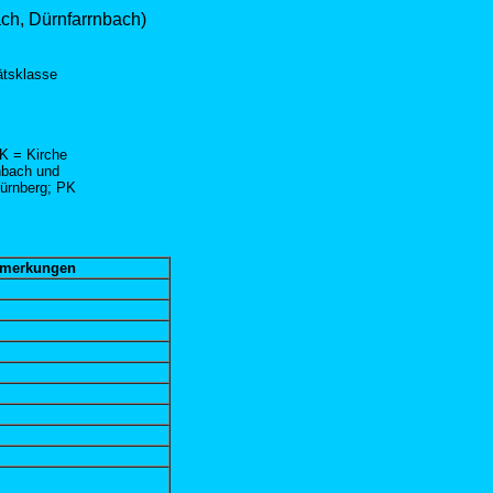
ach, Dürnfarrnbach)
ätsklasse
K = Kirche
nbach und
Nürnberg; PK
merkungen