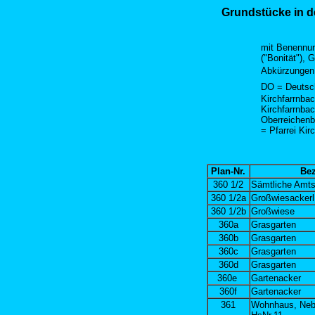
Grundstücke in d
mit Benennung
("Bonität"), 
Abkürzungen
DO = Deutsch
Kirchfarrnba
Kirchfarrnba
Oberreichenb
= Pfarrei Kir
Plan-Nr.
Be
360 1/2
Sämtliche Amt
360 1/2a
Großwiesackerl
360 1/2b
Großwiese
360a
Grasgarten
360b
Grasgarten
360c
Grasgarten
360d
Grasgarten
360e
Gartenacker
360f
Gartenacker
361
Wohnhaus, Neb