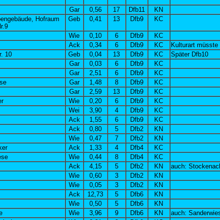
Gar
0,56
17
Dfb11
KN
engebäude, Hofraum
Geb
0,41
13
Dfb9
KC
r.9
Wie
0,10
6
Dfb9
KC
Ack
0,34
6
Dfb9
KC
Kulturart müsste
. 10
Geb
0,04
13
Dfb9
KC
Später Dfb10
Gar
0,03
6
Dfb9
KC
Gar
2,51
6
Dfb9
KC
se
Gar
1,48
8
Dfb9
KC
Gar
2,59
13
Dfb9
KC
r
Wie
0,20
6
Dfb9
KC
Wei
3,90
4
Dfb9
KC
Ack
1,55
6
Dfb9
KC
Ack
0,80
5
Dfb2
KN
Wie
0,47
7
Dfb2
KN
ker
Ack
1,33
4
Dfb4
KC
ese
Wie
0,44
8
Dfb4
KC
Ack
4,15
5
Dfb2
KN
auch: Stockenac
Wie
0,60
3
Dfb2
KN
Wie
0,05
3
Dfb2
KN
Ack
12,73
5
Dfb6
KN
Wie
0,50
5
Dfb6
KN
e
Wie
3,96
9
Dfb6
KN
auch: Sanderwie