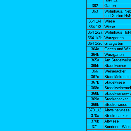
HsNr.11
362
Garten
363
Wohnhaus, Neb
und Garten HsN
364 1/4
Wiese
364 1/3
Wiese
3
64 1/2a
Wohnhaus HsNr
364 1/2b
Wurzgarten
364 1/2c
Grasgarten
364a
Garten und Wie
364b
Wurzgarten
365a
Am Stadelweihe
365b
Stadelweiher
366
Weiheracker
367a
Stadeläckerlein
367b
Stadelwiese
368a
Stadelweiherac
368b
Stadelweiherwi
369a
Steckenacker
369b
Steckerwiese
370 1/2
Altweiherwiese
370a
Steckenacker
370b
Altwiese
371
Sandner - Wies