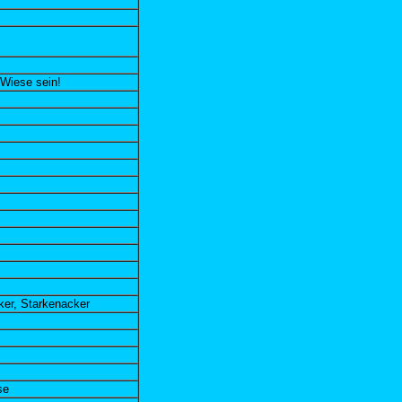
 Wiese sein!
ker, Starkenacker
se