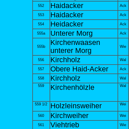
Haidacker
552
Ack
Haidacker
553
Ack
Heidacker
554
Ack
Unterer Morg
555a
Ack
Kirchenwaasen
555b
Wie
unterer Morg
Kirchholz
556
Wal
Obere Haid-Acker
557
Ack
Kirchholz
558
Wal
559
Kirchenhölzle
Wal
559 1/2
Holzleinsweiher
Wei
Kirchweiher
560
Wei
Viehtrieb
561
Wie