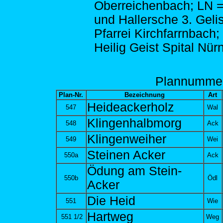
Oberreichenbach; LN 
und Hallersche 3. Gelis
Pfarrei Kirchfarrnbach;
Heilig Geist Spital Nür
Plann
umme
Plan-Nr.
Bezeichnung
Art
Heideackerholz
547
Wal
Klingenhalbmorg
548
Ack
Klingenweiher
549
Wei
Steinen Acker
550a
Ack
Ödung am Stein-
550b
Ödl
Acker
Die Heid
551
Wie
Hartweg
551 1/2
Weg