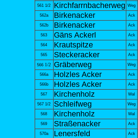
Kirchfarrnbacherweg
561 1/2
Weg
Birkenacker
562a
Ack
Birkenacker
562b
Ack
Gäns Ackerl
563
Ack
Krautspitze
564
Ack
Steckeracker
565
Ack
Gräberweg
1/2
Weg
566
Holzles Acker
566a
Ack
Holzles Acker
566b
Ack
Kirchenholz
567
Wal
Schleifweg
567 1/2
Weg
Kirchenholz
568
Wal
Straßenacker
569
Ack
Lenersfeld
570a
Ack