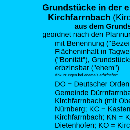
Grundstücke in der 
Kirchfarrnbach
(Kir
aus dem Grunds
geordnet nach den
Plannum
mit Benennung ("Bezeich
Flächeninhalt in Tagwe
("Bonität"), Grundstück
erbzinsbar ("ehem")
Abkürzungen bei
ehemals erbzinsbar
:
DO = Deutscher Orden;
Gemeinde Dürrnfarrnb
Kirchfarrnbach (mit Ob
Nürnberg; KC = Kasten
Kirchfarrnbach; KN = 
Dietenhofen; KO = Kirc