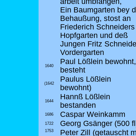
arbeit umbfangen,
Ein Baumgarten bey d
Behaußung, stost an
Friederich Schneiders
Hopfgarten und deß
Jungen Fritz Schneide
Vordergarten
Paul Lößlein bewohnt,
1640
besteht
Paulus Lößlein
(1642
bewohnt)
Hannß Lößlein
1644
bestanden
Caspar Weinkamm
1686
Georg Gsänger (500 fl
1722
1753
Peter Zill (getauscht m