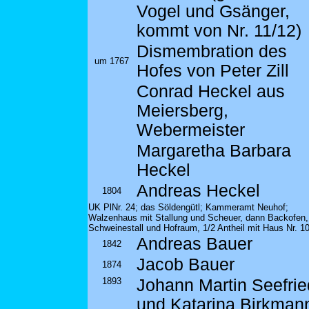
Vogel und Gsänger,
kommt von Nr. 11/12)
Dismembration des
um 1767
Hofes von Peter Zill
Conrad Heckel aus
Meiersberg,
Webermeister
Margaretha Barbara
Heckel
Andreas Heckel
1804
UK PlNr. 24; das Söldengütl; Kammeramt Neuhof;
Walzenhaus mit Stallung und Scheuer, dann Backofen,
Schweinestall und Hofraum, 1/2 Antheil mit Haus Nr. 10
Andreas Bauer
1842
Jacob Bauer
1874
1893
Johann Martin Seefrie
und Katarina Birkman