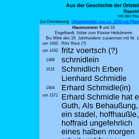
Aus der Geschichte der Ortste
Dippold
mit den Hau
Zur Orientierung:
Urkatasterplan von ca. 1830 mit Pl
Hausnummer 9
und 10
Engelhardt, früher zum Kloster Heilsbronnn
Bis Mitte des 18. Jahrhunderts zusammen mit Nr. 1
um 1402
ffritz Rück (?)
fritz voertsch (?)
um 1432
schmidlein
1488
Schmidlich Erben
1516
Lienhard Schmidle
Erhard Schmidle(in)
1564
um 1571
Erhard Schmidle hat e
Guth, Als Behaußung,
ein stadel, hoffhaußle,
hoffraid ungefehrlich
eines halben morgen