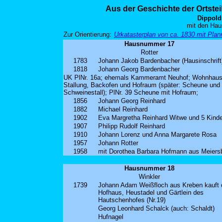
Aus der Geschichte der Ortste
Dippold
mit den Hau
Zur Orientierung:
Urkatasterplan von ca. 1830 mit Pl
Hausnummer 17
Rotter
1783
Johann Jakob Bardenbacher (Hausinschrift
1818
Johann Georg Bardenbacher
UK PlNr. 16a; ehemals Kammeramt Neuhof; Wohnhaus
Stallung, Backofen und Hofraum (später: Scheune und
Schweinestall); PlNr. 39 Scheune mit Hofraum;
1856
Johann Georg Reinhard
1882
Michael Reinhard
1902
Eva Margretha Reinhard Witwe und 5 Kinde
1907
Philipp Rudolf Reinhard
1910
Johann Lorenz und Anna Margarete Rosa
1957
Johann Rotter
1958
mit Dorothea Barbara Hofmann aus Meiers
Hausnummer 18
Winkler
1739
Johann Adam Weißfloch aus Kreben kauft 
Hofhaus, Heustadel und Gärtlein des
Hautschenhofes (Nr.19)
Georg Leonhard Schalck (auch: Schaldt)
Hufnagel