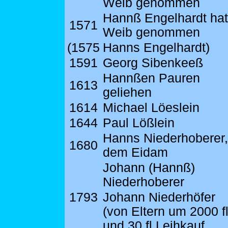
Weib genommen
Hannß Engelhardt ha
1571
Weib genommen
(1575
Hanns Engelhardt)
1591
Georg Sibenkeeß
Hannßen Pauren
1613
geliehen
1614
Michael Löeslein
1644
Paul Lößlein
Hanns Niederhoberer,
1680
dem Eidam
Johann (Hannß)
Niederhoberer
1793
Johann Niederhöfer
(von Eltern um 2000 f
und 30 fl Leihkauf