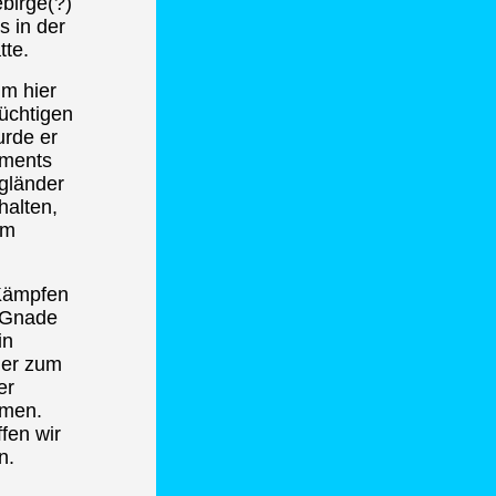
birge(?)
s in der
te.
m hier
üchtigen
urde er
iments
gländer
halten,
em
 Kämpfen
r Gnade
in
 er zum
er
hmen.
ffen wir
n.