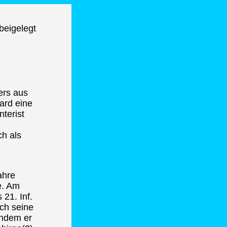
beigelegt
ers aus
ard eine
nterist
h als
ahre
e. Am
 21. Inf.
ich seine
indem er