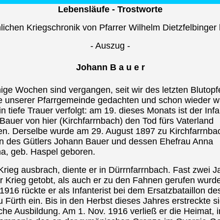
Lebensläufe - Trostworte
hlichen Kriegschronik von Pfarrer Wilhelm Dietzfelbinger 
- Auszug -
Johann B a u e r
ige Wochen sind vergangen, seit wir des letzten Blutopf
te unserer Pfarrgemeinde gedachten und schon wieder w
in tiefe Trauer verfolgt: am 19. dieses Monats ist der Infa
Bauer von hier (Kirchfarrnbach) den Tod fürs Vaterland
en. Derselbe wurde am 29. August 1897 zu Kirchfarrnbac
n des Gütlers Johann Bauer und dessen Ehefrau Anna
na, geb. Haspel geboren.
Krieg ausbrach, diente er in Dürrnfarrnbach. Fast zwei J
er Krieg getobt, als auch er zu den Fahnen gerufen wurd
1916 rückte er als Infanterist bei dem Ersatzbataillon des
 Fürth ein. Bis in den Herbst dieses Jahres erstreckte s
sche Ausbildung. Am 1. Nov. 1916 verließ er die Heimat, 