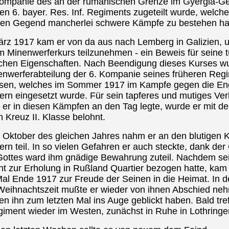
Kompanie des an der rumänischen Grenze im Gyergia-Ge
n 6. bayer. Res. Inf. Regiments zugeteilt wurde, welche
en Gegend mancherlei schwere Kämpfe zu bestehen hat
rz 1917 kam er von da aus nach Lemberg in Galizien, u
m Minenwerferkurs teilzunehmen - ein Beweis für seine t
schen Eigenschaften. Nach Beendigung dieses Kurses w
enwerferabteilung der 6. Kompanie seines früheren Reg
sen, welches im Sommer 1917 im Kampfe gegen die En
ern eingesetzt wurde. Für sein tapferes und mutiges Ver
 er in diesen Kämpfen an den Tag legte, wurde er mit d
 Kreuz II. Klasse belohnt.
 Oktober des gleichen Jahres nahm er an den blutigen
ern teil. In so vielen Gefahren er auch steckte, dank de
Gottes ward ihm gnädige Bewahrung zuteil. Nachdem se
t zur Erholung in Rußland Quartier bezogen hatte, kam
Mal Ende 1917 zur Freude der Seinen in die Heimat. In d
 Weihnachtszeit mußte er wieder von ihnen Abschied ne
ten ihn zum letzten Mal ins Auge geblickt haben. Bald tre
giment wieder im Westen, zunächst in Ruhe in Lothringe