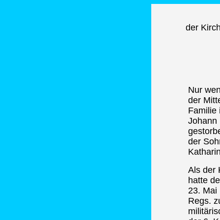
der Kirc
Nur wen
der Mit
Familie 
Johann 
gestorb
der Soh
Kathari
Als der 
hatte d
23. Mai 
Regs. zu
militäri