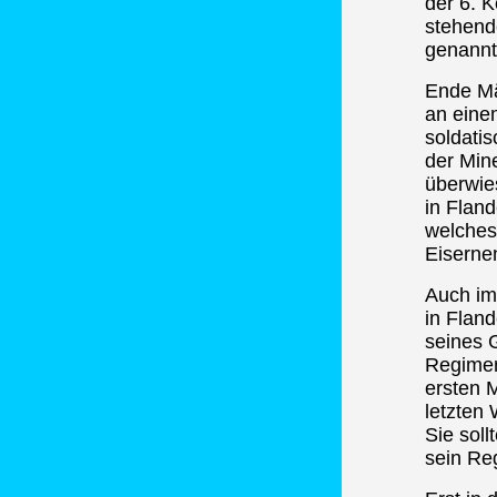
der 6. 
stehende
genannt
Ende Mä
an eine
soldati
der Min
überwie
in Fland
welches
Eisernen
Auch im
in Fland
seines 
Regimen
ersten 
letzten
Sie soll
sein Re