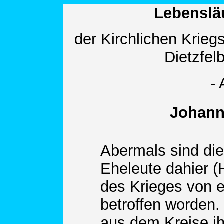
Lebensläu
der Kirchlichen Krieg
Dietzfel
-
Johann 
Abermals sind die
Eheleute dahier (
des Krieges von 
betroffen worden. 
aus dem Kreise ih