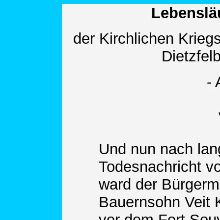
Lebensläu
der Kirchlichen Krieg
Dietzfel
-
Und nun nach lang
Todesnachricht vo
ward der Bürgerm
Bauernsohn Veit K
vor dem Fort Souv