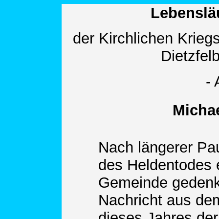
Lebensläu
der Kirchlichen Krieg
Dietzfel
-
Michael
Nach längerer Pa
des Heldentodes 
Gemeinde gedenk
Nachricht aus de
dieses Jahres der