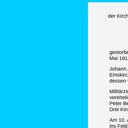
der Kirc
gestorb
Mai 191
Johann 
Emskirc
dessen 
Militärz
verehel
Peter B
Drei Kin
Am 10. 
ins Feld