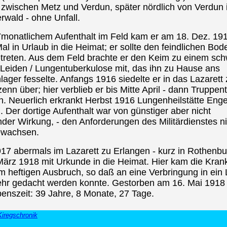
zwischen Metz und Verdun, später nördlich von Verdun 
rwald - ohne Unfall.
monatlichem Aufenthalt im Feld kam er am 18. Dez. 19
al in Urlaub in die Heimat; er sollte den feindlichen Bod
treten. Aus dem Feld brachte er den Keim zu einem sc
 Leiden / Lungentuberkulose mit, das ihn zu Hause ans
ager fesselte. Anfangs 1916 siedelte er in das Lazarett 
nn über; hier verblieb er bis Mitte April - dann Truppent
n. Neuerlich erkrankt Herbst 1916 Lungenheilstätte Engel
 Der dortige Aufenthalt war von günstiger aber nicht
nder Wirkung, - den Anforderungen des Militärdienstes ni
ewachsen.
17 abermals im Lazarett zu Erlangen - kurz in Rothenbur
ärz 1918 mit Urkunde in die Heimat. Hier kam die Krank
m heftigen Ausbruch, so daß an eine Verbringung in ein 
ehr gedacht werden konnte. Gestorben am 16. Mai 1918
benszeit: 39 Jahre, 8 Monate, 27 Tage.
Kiregschronik