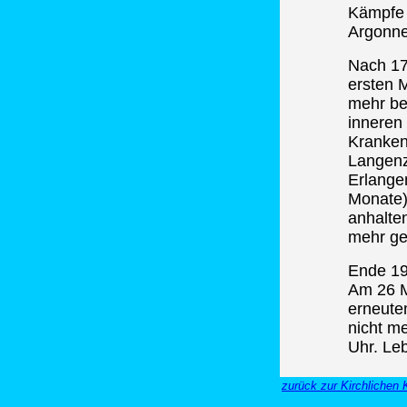
Kämpfe 
Argonne
Nach 17
ersten M
mehr be
inneren
Krankenl
Langenze
Erlange
Monate).
anhalte
mehr g
Ende 19
Am 26 M
erneute
nicht m
Uhr. Le
zurück zur Kirchlichen 