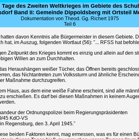
en Tage des Zweiten Weltkrieges im Gebiete des Sch
dorf Band II: Gemeinde Dippoldsberg mit Ortsteil M
Dokumentation von Theod. Gg. Richert 1975
Teil 6
 hatten davon Kenntnis alle Bürgermeister in diesem Gebiete. D
 hat, im Auszug, folgenden Wortlaut (56): "... RFSS hat befohl
igen Zeitpunkt des Krieges kommt es einzig und allein auf den st
bigen Willen an zum Durchhalten.
das Heraushängen weißer Tücher, das Öffnen bereits geschlos
rren, das Nichtantreten zum Volkssturm und ähnliche Erschein
ster Maßnahme durchzugreifen.
nem Haus, aus dem eine weiße Fahne erscheint, sind alle männ
zu erschießen. Es darf bei diesen Maßnahmen in keinem Auge
werden.
ndeur der Ordnungspolizei beim Regierungspräsidenten
49/45 KdO-VS
in Regensburg, den 3. April 1945."
iese beiden Faktoren kennt, mag ermessen, was es für einen Bü