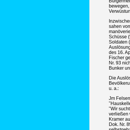
Bürgermei
bewegen, d
Verwüstun
Inzwische
sahen vo
manöverie
Schüsse (
Soldaten 
Auslösung
des 16. Ap
Fischer g
Nr. 93 nic
Bunker un
Die Auslö
Bevölkeru
u. a.:
Jm Felsenk
"Hauskelle
"Wir sucht
verließen 
Kramer auf
Dok. Nr. 
selbstgeba