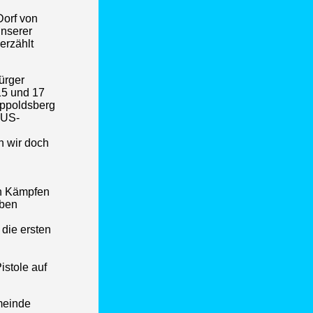
Dorf von
unserer
erzählt
ürger
15 und 17
ippoldsberg
 US-
n wir doch
en Kämpfen
eben
 die ersten
istole auf
emeinde