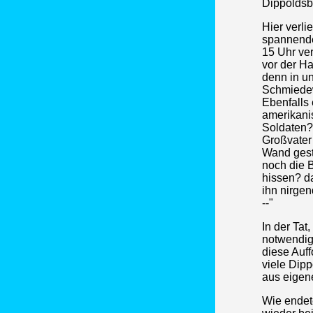
Dippoldsb
Hier verl
spannender
15 Uhr ve
vor der H
denn in u
Schmiedew
Ebenfalls
amerikani
Soldaten?
Großvater
Wand geste
noch die 
hissen? d
ihn nirge
--"
In der Tat
notwendig 
diese Auf
viele Dip
aus eigen
Wie endet