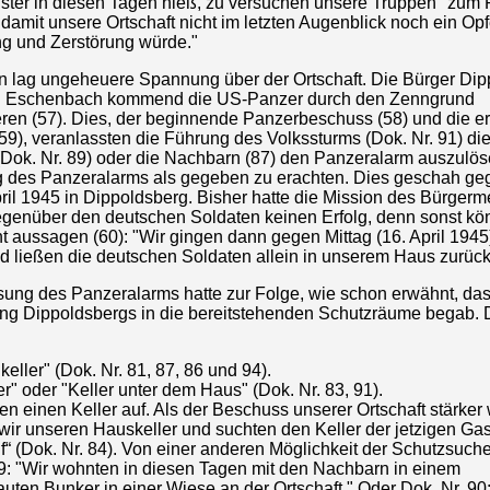
ster in diesen Tagen hieß, zu versuchen unsere Truppen "zum
amit unsere Ortschaft nicht im letzten Augenblick noch ein Opf
g und Zerstörung würde."
n lag ungeheuere Spannung über der Ortschaft. Die Bürger Di
n Eschenbach kommend die US-Panzer durch den Zenngrund
ren (57). Dies, der beginnende Panzerbeschuss (58) und die e
59), veranlassten die Führung des Volkssturms (Dok. Nr. 91) di
(Dok. Nr. 89) oder die Nachbarn (87) den Panzeralarm auszulös
 des Panzeralarms als gegeben zu erachten. Dies geschah ge
ril 1945 in Dippoldsberg. Bisher hatte die Mission des Bürgerm
egenüber den deutschen Soldaten keinen Erfolg, denn sonst kö
ht aussagen (60): "Wir gingen dann gegen Mittag (16. April 1945
d ließen die deutschen Soldaten allein in unserem Haus zurück
sung des Panzeralarms hatte zur Folge, wie schon erwähnt, das
ng Dippoldsbergs in die bereitstehenden Schutzräume begab. 
eller" (Dok. Nr. 81, 87, 86 und 94).
r" oder "Keller unter dem Haus" (Dok. Nr. 83, 91).
en einen Keller auf. Als der Beschuss unserer Ortschaft stärker
wir unseren Hauskeller und suchten den Keller der jetzigen Gas
“ (Dok. Nr. 84). Von einer anderen Möglichkeit der Schutzsuche
89: "Wir wohnten in diesen Tagen mit den Nachbarn in einem
uten Bunker in einer Wiese an der Ortschaft." Oder Dok. Nr. 90: