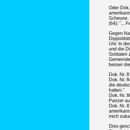
Oder Dok. 
amerikani
Scheune. E
(64): "...
Gegen Nac
Dippoldsb
Uhr. In d
und die D
Soldaten 
Gemeindeb
besser di
Dok. Nr. 
Dok. Nr. 
die deuts
hatten."
Dok. Nr. 8
Panzer au
Dok. Nr. 8
amerikanis
mich zuka
Dies gesch