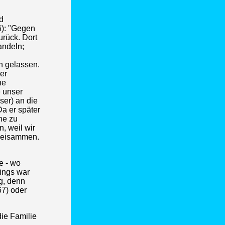
d
6): "Gegen
rück. Dort
andeln;
n gelassen.
er
he
 unser
ser) an die
Da er später
ne zu
, weil wir
 beisammen.
e - wo
dings war
g, denn
67) oder
ie Familie