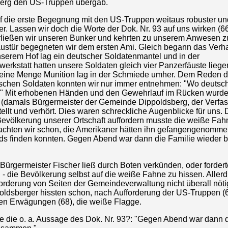
erg den US-Truppen übergab.
ief die erste Begegnung mit den US-Truppen weitaus robuster un
. Lassen wir doch die Worte der Dok. Nr. 93 auf uns wirken (6
rließen wir unseren Bunker und kehrten zu unserem Anwesen zu
austür begegneten wir dem ersten Ami. Gleich begann das Verh
nserem Hof lag ein deutscher Soldatenmantel und in der
erkstatt hatten unsere Soldaten gleich vier Panzerfäuste liege
 eine Menge Munition lag in der Schmiede umher. Dem Reden d
schen Soldaten konnten wir nur immer entnehmen: "Wo deutsc
" Mit erhobenen Händen und den Gewehrlauf im Rücken wurde
 (damals Bürgermeister der Gemeinde Dippoldsberg, der Verfas
llt und verhört. Dies waren schreckliche Augenblicke für uns. 
Bevölkerung unserer Ortschaft auffordern musste die weiße Fah
achten wir schon, die Amerikaner hätten ihn gefangengenommen
nds finden konnten. Gegen Abend war dann die Familie wieder
, Bürgermeister Fischer ließ durch Boten verkünden, oder fordert
- die Bevölkerung selbst auf die weiße Fahne zu hissen. Aller
forderung von Seiten der Gemeindeverwaltung nicht überall nöti
poldsberger hissten schon, nach Aufforderung der US-Truppen (
en Erwägungen (68), die weiße Flagge.
e die o. a. Aussage des Dok. Nr. 93?: "Gegen Abend war dann d