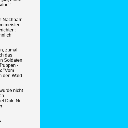
dorf."
ie Nachbarn
am meisten
erichten:
hnlich
en, zumal
ch das
en Soldaten
Truppen -
n: "Vom
in den Wald
wurde nicht
ch
et Dok. Nr.
er
s