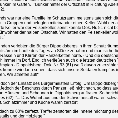
nker im Garten." "Bunker hinter der Ortschaft in Richtung Adels
92).
ends war nur eine Familie im Schutzraum, meistens taten sich d
in Gruppen und belegten miteinander einen Keller. Wohl der 
rte Keller war der Felsenkeller, sonst könnte Dok. Nr. 81 nicht b
Einwohner der halben Ortschaft. Wir hatten den Felsenkeller wo
et."
nden verlebten die Bürger Dippoldsbergs in ihren Schutzräum
htslärm im Laufe des Tages an Stärke zunahm und man sicherli
 Rasseln und Klirren der Panzerketten hörte. - Und die deutsch
h immer im Dorf. Endlich verließen auch die letzten deutschen 
ämpfen - Dippoldsberg. Dok. Nr. 93 (61) weiß davon zu erzähle
s konnte wir dann sehen, dass sich unsere Soldaten kampflos 
n. Wir atmeten auf!“
e doch der Einsatz des Bürgermeisters Erfolg! Um Dippoldsberg 
 Jedoch der Beschuss durch Panzer ließ nicht nach, so dass au
n Häusern und Scheunen in Dippoldsberg auftraten. So bericht
des (62): "... Das Wohnhaus und der Schweinestall waren schw
t. Schlafzimmer und Küche waren zerstört.
ch zu 60% zerfetzt. Treffer zerstörten die Inneneinrichtung de
talls und der Holzlege."