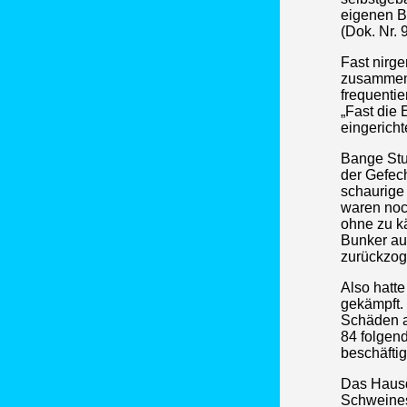
eigenen Bu
(Dok. Nr. 
Fast nirg
zusammen 
frequentie
„Fast die 
eingericht
Bange Stu
der Gefec
schaurige
waren noc
ohne zu k
Bunker au
zurückzoge
Also hatt
gekämpft.
Schäden a
84 folgen
beschäftig
Das Hausda
Schweines