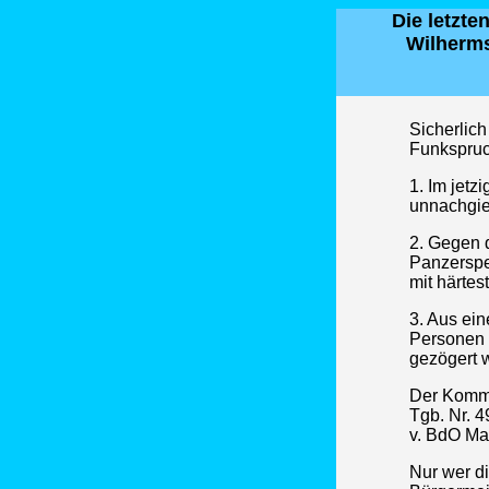
Die letzt
Wilherms
Sicherlich
Funkspruch
1. Im jetz
unnachgie
2. Gegen 
Panzerspe
mit härte
3. Aus ei
Personen 
gezögert 
Der Komma
Tgb. Nr. 
v. BdO Ma
Nur wer d