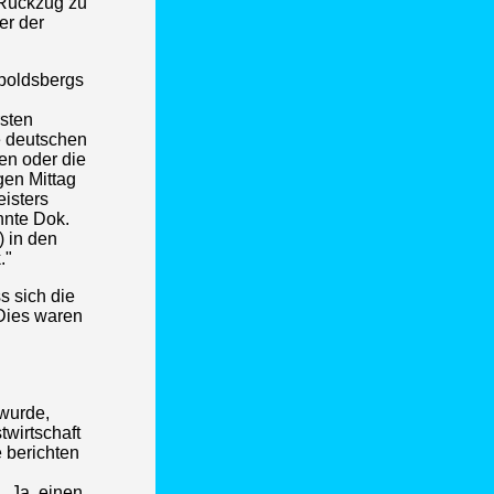
 Rückzug zu
er der
ppoldsbergs
rsten
e deutschen
en oder die
gen Mittag
eisters
nnte Dok.
) in den
."
s sich die
Dies waren
 wurde,
twirtschaft
 berichten
 „Ja, einen