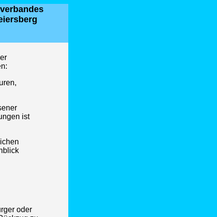
ulverbandes
eiersberg
er
en:
uren,
sener
ungen ist
lichen
nblick
rger oder