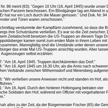
Nr. 86 meint (63): "Gegen 10 Uhr (16. April 1945) wurde unser 
schen Panzern beschossen. Ein Blindgänger lag am Abend in 
r hat nur ein Loch durch die Mauer gerissen." Und Dok. Nr. 94 
 Fenster und Türen waren zerschossen."
hmittag verstummte der Kampflärm zunehmend, so dass die B
ergs ihre Schutzräume verließen. Es war so die Zeit zwischen 
iesem Zeitabschnitt besetzen die US-Truppen an diesem Tage D
ippoldsberger kamen somit zum ersten Male in ihrem Leben mit
zusammen. Mannigfaltig sind die Umstände unter denen unsere
ürger das erste Mal US-Truppen ansichtig wurden. Aber lasse
e Augenzeugen selbst erzählen:
87: "Am 16. April 1945. Truppen durchkämmten das Dorf."
84: "Am 16. April 1945 um 16.30 Uhr, als die Amis nach schwer
chen Verbände zwischen Wilhermsdorf und Meiersberg aufgeri
8: "Wir verließen unsere Anwesen nicht und standen im Hof, als
ffuhren."
1: "Am 16. April. Durch den hinteren Hofeingang betraten vier
che Soldaten den Hof, während ein Offizier mit vorgehaltener P
m."
ah alles zu der Zeit, da der Bürgermeister Fischer (65) die G