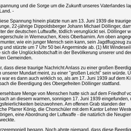
Spannung und die Sorge um die Zukunft unseres Vaterlandes l
Land. -
diese Spannung hinein platzte nun am 13. Juni 1939 die traurige
junge, 22-jährige Dippoldsberger Johann Michael Döllinger, da
ter der deutschen Luftwaffe, tödlich verunglückt sei. Döllinger w
liegerschule in Werneuchen, Kreis Oberbarnim. Am oben ange
r munter, wie ein junger Mensch sein kann, sein Jagdflugzeug z
g und stürzte um 7 Uhr 50 bei Angerminde ab. (1) Mit Windesei
e sich die Unglücksbotschaft in der Bevölkerung unserer und de
den Gemeinden.
r, dass diese traurige Nachricht Anlass zu einer großen Beerdi
 unserer Mundart meint, zu einer "großen Leicht" sein würde. 
h war es dann auch wirklich so, als am 17. Juni 1939 auf dem K
bach die Beerdigung des Obergefreiten Döllinger stattfand.
ersehbare Menge von Menschen hatte sich auf dem Friedhof v
nbach an diesem warmen, sonnigen 17. Juni 1939 eingefunden,
gsfeierlichkeiten beizuwohnen. Am offenen Grab standen der
iche Pfarrer König, die Chorschüler mit dem Kantor Lehrer West
rigen, eine Abordnung der Luftwaffe - die natürlich die Neugie
weckte.
rzeremoniell begann. Noch ahnte niemand, dass diese Beerdig