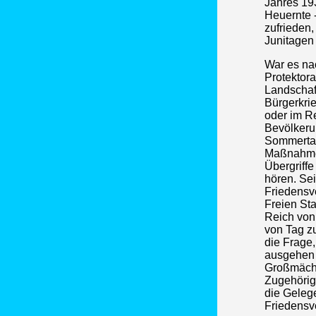
Jahres 19
Heuernte -
zufrieden
Junitagen
War es na
Protektor
Landschaf
Bürgerkri
oder im R
Bevölkeru
Sommertag
Maßnahmen
Übergriff
hören. Sei
Friedensv
Freien St
Reich von 
von Tag z
die Frage,
ausgehen 
Großmächte
Zugehörig
die Geleg
Friedensv