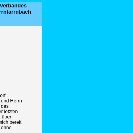
ulverbandes
rrnfarrnbach
orf
 und Herrn
 des
r letzten
n über
ich bereit,
t ohne