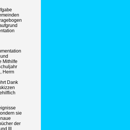
ufgabe
Gemeinden
Fragebogen
 aufgrund
ntation
umentation
 und
 Mithilfe
chuljahr
, Herrn
hrt Dank
skizzen
hilflich
eignisse
sondern sie
genaue
bücher der
nd III