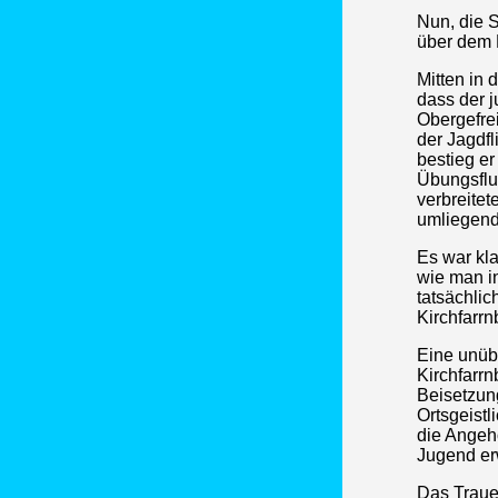
Nun, die 
über dem 
Mitten in 
dass der 
Obergefrei
der Jagdf
bestieg e
Übungsflu
verbreitet
umliegen
Es war kla
wie man in
tatsächlic
Kirchfarrn
Eine unüb
Kirchfarr
Beisetzun
Ortsgeistl
die Angehö
Jugend er
Das Traue