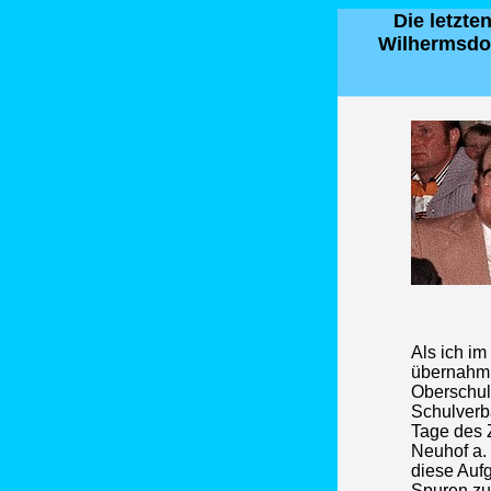
Die letzt
Wilhermsdor
Als ich i
übernahm,
Oberschul
Schulverb
Tage des 
Neuhof a. 
diese Auf
Spuren zu 