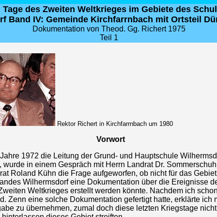
en Tage des Zweiten Weltkrieges im Gebiete des Sch
f Band IV: Gemeinde Kirchfarrnbach mit Ortsteil Dü
Dokumentation von Theod. Gg. Richert 1975
Teil 1
Rektor Richert in Kirchfarrnbach um 1980
Vorwort
m Jahre 1972 die Leitung der Grund- und Hauptschule Wilhermsd
 wurde in einem Gespräch mit Herrn Landrat Dr. Sommerschuh
rat Roland Kühn die Frage aufgeworfen, ob nicht für das Gebiet
andes Wilhermsdorf eine Dokumentation über die Ereignisse de
Zweiten Weltkrieges erstellt werden könnte. Nachdem ich scho
d. Zenn eine solche Dokumentation gefertigt hatte, erklärte ich m
gabe zu übernehmen, zumal doch diese letzten Kriegstage nich
hinterlassen dieses Gebiet streiften.