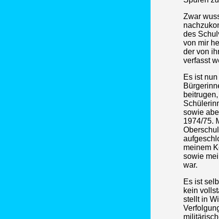
Zwar wusst
nachzukom
des Schul
von mir h
der von i
verfasst w
Es ist nun
Bürgerinn
beitrugen
Schülerinn
sowie abe
1974/75. 
Oberschul
aufgeschl
meinem Ko
sowie mein
war.
Es ist sel
kein volls
stellt in 
Verfolgun
militärisc