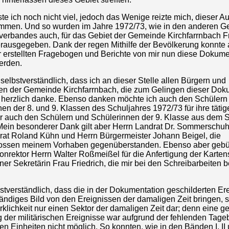
e ich noch nicht viel, jedoch das Wenige reizte mich, dieser A
men. Und so wurden im Jahre 1972/73, wie in den anderen 
verbandes auch, für das Gebiet der Gemeinde Kirchfarrnbach 
erausgegeben. Dank der regen Mithilfe der Bevölkerung konnte
hr erstellten Fragebogen und Berichte von mir nun diese Dokume
erden.
 selbstverständlich, dass ich an dieser Stelle allen Bürgern und
en der Gemeinde Kirchfarrnbach, die zum Gelingen dieser Dok
, herzlich danke. Ebenso danken möchte ich auch den Schülern
en der 8. und 9. Klassen des Schuljahres 1972/73 für ihre tätige
r auch den Schülern und Schülerinnen der 9. Klasse aus dem S
Mein besonderer Dank gilt aber Herrn Landrat Dr. Sommerschuh
rat Roland Kühn und Herrn Bürgermeister Johann Beigel, die
ossen meinem Vorhaben gegenüberstanden. Ebenso aber gebü
nrektor Herrn Walter Roßmeißel für die Anfertigung der Karten
er Sekretärin Frau Friedrich, die mir bei den Schreibarbeiten be
bstverständlich, dass die in der Dokumentation geschilderten Er
tändiges Bild von den Ereignissen der damaligen Zeit bringen, 
Wirklichkeit nur einen Sektor der damaligen Zeit dar; denn eine 
g der militärischen Ereignisse war aufgrund der fehlenden Tage
hen Einheiten nicht möglich. So konnten, wie in den Bänden I, II u