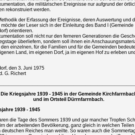
umentation, die militärischen Ereignisse nur aufgrund der örtli
n rekonstruiert werden.
Methodik der Erfassung der Ereignisse, deren Auswertung und d
 möchte der Leser sich in der Einleitung des Band I (Gemeinde
rf) orientieren.
umentation soll nicht nur den ferneren Generationen die Gesch
iegstage überliefern, sondern soll ihnen ein Anschauungsmater
 den einzelnen, für die Familien und für die Gemeinden bedeute
igenen Land, im eigenen Dorf, ja im eigenen Hof zu erleben un
orf, den 3. Juni 1975
. G. Richert
________________________________________________________
Die Kriegsjahre 1939 - 1945 in der Gemeinde Kirchfarrnbac
und im Ortsteil Dürrnfarrnbach.
sjahre 1939 - 1945
ren die Tage des Sommers 1939 und gar mancher Tropfen Sch
irn der arbeitenden Bevölkerung, ganz gleich in welchen Teilen
 deutschen Reiches man weilte. So waren auch die Sommerta