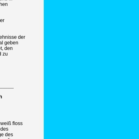
chen
er
ehnisse der
ial geben
t, den
d zu
______
h
weiß floss
 des
ge des