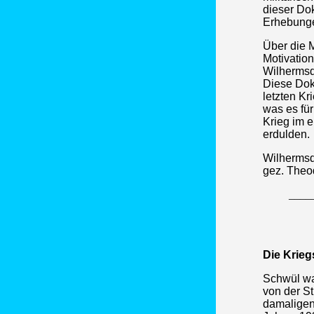
dieser Dok
Erhebunge
Über die 
Motivation
Wilhermsdo
Diese Dok
letzten Kr
was es für
Krieg im e
erdulden.
Wilhermsd
gez. Theod
____
Die Krieg
Schwül wa
von der St
damaligen