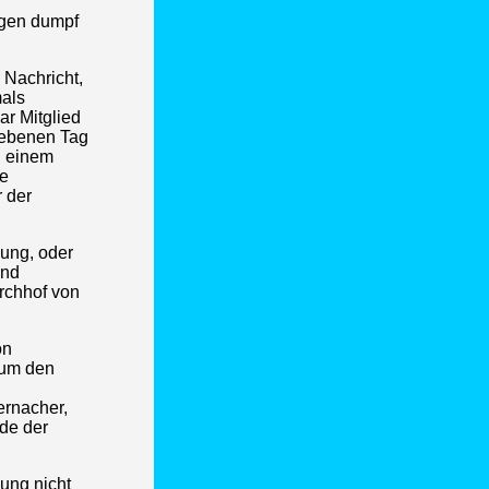
agen dumpf
 Nachricht,
mals
ar Mitglied
gebenen Tag
u einem
le
r der
gung, oder
Und
irchhof von
on
 um den
ernacher,
rde der
ung nicht