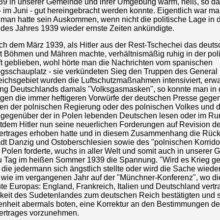
39 in unserer Gemeinde und ihrer Umgebung warm, heiß, so da
 im Juni - gut hereingebracht werden konnte. Eigentlich war m
, man hatte sein Auskommen, wenn nicht die politische Lage in 
 des Jahres 1939 wieder ernste Zeiten ankündigte.
ch dem März 1939, als Hitler aus der Rest-Tschechei das deuts
at Böhmen und Mähren machte, verhältnismäßig ruhig in der pol
t geblieben, wohl hörte man die Nachrichten vom spanischen
egsschauplatz - sie verkündeten Sieg den Truppen des General 
eichsgebiet wurden die Luftschutzmaßnahmen intensiviert, erwa
ng Deutschlands damals "Volksgasmasken", so konnte man in
en die immer heftigeren Vorwürfe der deutschen Presse gegen
 der polnischen Regierung oder des polnischen Volkes und 
e gegenüber der in Polen lebenden Deutschen lesen oder im Ru
tdem Hitler nun seine neuerlichen Forderungen auf Revision de
ertrages erhoben hatte und in diesem Zusammenhang die Rück
adt Danzig und Ostoberschlesien sowie des "polnischen Korridor
Polen forderte, wuchs in aller Welt und somit auch in unserer
u Tag im heißen Sommer 1939 die Spannung. "Wird es Krieg ge
 die jedermann sich ängstlich stellte oder wird die Sache wiede
wie im vergangenen Jahr auf der "Münchner-Konferenz", wo di
 Europas: England, Frankreich, Italien und Deutschland vertra
keit des Sudetenlandes zum deutschen Reich bestätigten und so
enheit abermals boten, eine Korrektur an den Bestimmungen des
ertrages vorzunehmen.