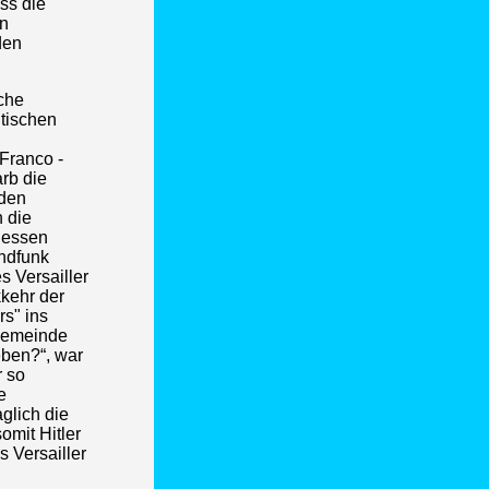
ss die
an
den
che
itischen
Franco -
rb die
 den
 die
dessen
ndfunk
s Versailler
kehr der
s" ins
 Gemeinde
ben?“, war
r so
e
glich die
mit Hitler
 Versailler