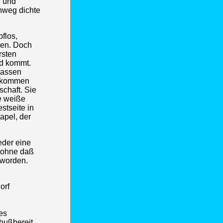
h und
nweg dichte
flos,
den. Doch
rsten
nd kommt.
lassen
erkommen
chaft. Sie
e weiße
stseite in
apel, der
eder eine
, ohne daß
 worden.
orf
es
chußbereit