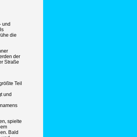
- und
ls
rühe die
hner
erden der
er Straße
größte Teil
gt und
ie namens
n, spielte
inem
gen. Bald