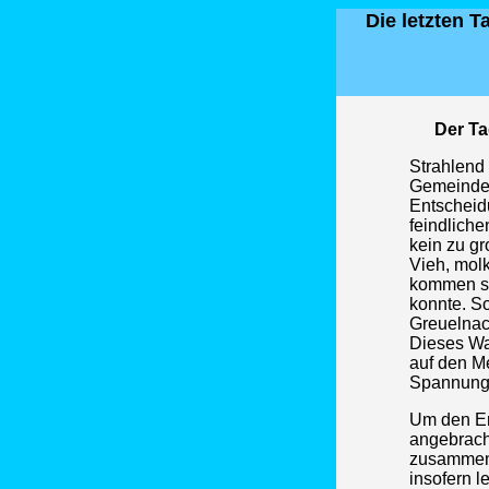
Die letzten 
Der Ta
Strahlend
Gemeinde 
Entscheidu
feindliche
kein zu gr
Vieh, molk
kommen so
konnte. So
Greuelnach
Dieses War
auf den M
Spannung l
Um den Er
angebracht
zusammenz
insofern l