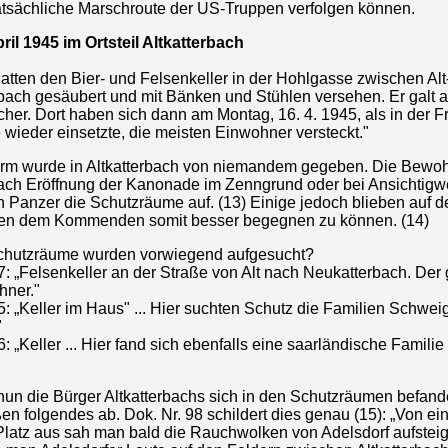
tatsächliche Marschroute der US-Truppen verfolgen können.
ril 1945 im Ortsteil Altkatterbach
hatten den Bier- und Felsenkeller in der Hohlgasse zwischen Alt
bach gesäubert und mit Bänken und Stühlen versehen. Er galt a
er. Dort haben sich dann am Montag, 16. 4. 1945, als in der F
wieder einsetzte, die meisten Einwohner versteckt."
rm wurde in Altkatterbach von niemandem gegeben. Die Bewo
ach Eröffnung der Kanonade im Zenngrund oder bei Ansichtigw
n Panzer die Schutzräume auf. (13) Einige jedoch blieben auf d
en dem Kommenden somit besser begegnen zu können. (14)
hutzräume wurden vorwiegend aufgesucht?
7: „Felsenkeller an der Straße von Alt nach Neukatterbach. Der 
hner."
5: „Keller im Haus" ... Hier suchten Schutz die Familien Schwei
"
6: „Keller ... Hier fand sich ebenfalls eine saarländische Famil
un die Bürger Altkatterbachs sich in den Schutzräumen befande
en folgendes ab. Dok. Nr. 98 schildert dies genau (15): „Von e
Platz aus sah man bald die Rauchwolken von Adelsdorf aufstei