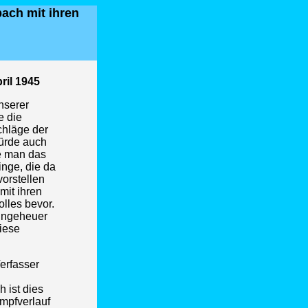
bach mit ihren
ril 1945
nserer
e die
chläge der
würde auch
te man das
inge, die da
orstellen
mit ihren
lles bevor.
 ungeheuer
iese
erfasser
 ist dies
ampfverlauf