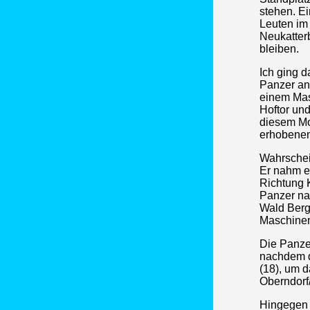
stehen. E
Leuten im 
Neukatterb
bleiben.
Ich ging d
Panzer an
einem Mas
Hoftor und
diesem Mo
erhobenen
Wahrschei
Er nahm ei
Richtung K
Panzer na
Wald Berg
Maschinen
Die Panzer
nachdem di
(18), um d
Oberndorf
Hingegen 