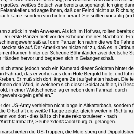
in großes, weißes Bettuch war bereits ausgehängt. Ich ging dan
Felsenkeller und sagte ihnen, daß der Feind nicht aus Richtun
ach käme, sondern von hinten herauf. Sie sollten vorläufig (im 
ann zurück in mein Anwesen. Als ich im Hof war, rollten bereits 
. Der erste Panzer hielt vor der Scheune meines Nachbarn. Ein
chinengewehr saß auf dem Panzer. Ich nahm die weiße Fahne
 steckte sie auf. Der Amerikaner nickte mir zu, daß es in Ordnun
ment kamen hinter der Scheune Böhmländer zwei deutsche So
 Händen hervor und begaben sich in Gefangenschaft.
nlich stand jedoch noch ein Kamerad dieser Soldaten hinter d
n Fahrrad, das er vorher aus dem Hofe Bergold holte, und fuhr 
reben. Er muß sich dort längere Zeit aufgehalten haben. Die fe
hmen den Wald, in welchem sich dieser Soldat aufhielt, in Bes
old, in einer Waldschneise lag er neben dem Fahrrad, durch
gewehrkugeln gefallen."
 der US-Army verhielten nicht lange in Altkatterbach, sondern 
e Ortschaft die weiße Flagge zeigte, gleich weiter in Richtun
ann von dort - dies läßt sich heute rekonstruieren - nach
/Kirchfarrnbach/, Seubersdorf/Cadolzburg zu gelangen.
marschierten die US-Truppen, die Meiersberg und Dippoldsber