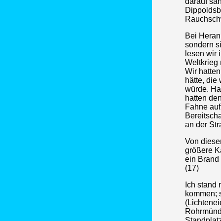
darauf sa
Dippoldsb
Rauchschw
Bei Herann
sondern s
lesen wir 
Weltkrieg
Wir hatten
hätte, di
würde. Ha
hatten de
Fahne auf
Bereitscha
an der St
Von dieser
größere K
ein Brand
(17)
Ich stand 
kommen; s
(Lichtene
Rohrmündu
Standplatz