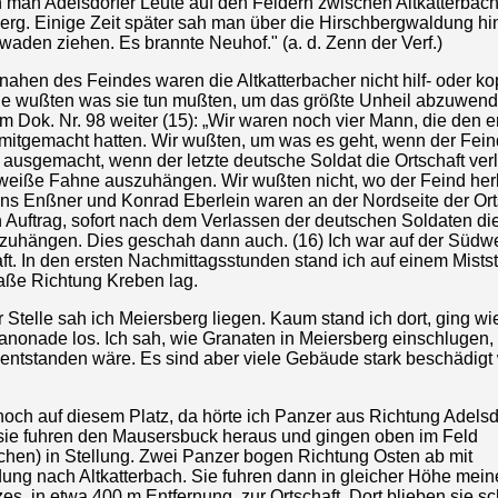
h man Adelsdorfer Leute auf den Feldern zwischen Altkatterbac
erg. Einige Zeit später sah man über die Hirschbergwaldung hi
aden ziehen. Es brannte Neuhof." (a. d. Zenn der Verf.)
ahen des Feindes waren die Altkatterbacher nicht hilf- oder kop
ie wußten was sie tun mußten, um das größte Unheil abzuwen
im Dok. Nr. 98 weiter (15): „Wir waren noch vier Mann, die den e
 mitgemacht hatten. Wir wußten, um was es geht, wenn der Fei
 ausgemacht, wenn der letzte deutsche Soldat die Ortschaft ver
e weiße Fahne auszuhängen. Wir wußten nicht, wo der Feind h
ns Enßner und Konrad Eberlein waren an der Nordseite der Orts
n Auftrag, sofort nach dem Verlassen der deutschen Soldaten di
zuhängen. Dies geschah dann auch. (16) Ich war auf der Südwe
ft. In den ersten Nachmittagsstunden stand ich auf einem Mistst
raße Richtung Kreben lag.
 Stelle sah ich Meiersberg liegen. Kaum stand ich dort, ging wi
anonade los. Ich sah, wie Granaten in Meiersberg einschlugen
 entstanden wäre. Es sind aber viele Gebäude stark beschädigt
noch auf diesem Platz, da hörte ich Panzer aus Richtung Adelsd
ie fuhren den Mausersbuck heraus und gingen oben im Feld
ichen) in Stellung. Zwei Panzer bogen Richtung Osten ab mit
ng nach Altkatterbach. Sie fuhren dann in gleicher Höhe mein
es, in etwa 400 m Entfernung, zur Ortschaft. Dort blieben sie s