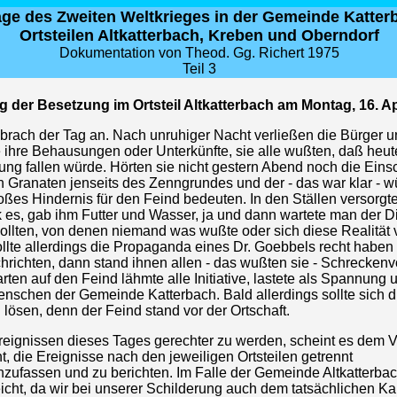
Tage des Zweiten Weltkrieges in der Gemeinde Katter
Ortsteilen Altkatterbach, Kreben und Oberndorf
Dokumentation von Theod. Gg. Richert 1975
Teil 3
g der Besetzung im Ortsteil Altkatterbach am Montag, 16. Ap
 brach der Tag an. Nach unruhiger Nacht verließen die Bürger u
ihre Behausungen oder Unterkünfte, sie alle wußten, daß heut
ng fallen würde. Hörten sie nicht gestern Abend noch die Eins
n Granaten jenseits des Zenngrundes und der - das war klar - 
oßes Hindernis für den Feind bedeuten. In den Ställen versorg
 es, gab ihm Futter und Wasser, ja und dann wartete man der D
llten, von denen niemand was wußte oder sich diese Realität v
llte allerdings die Propaganda eines Dr. Goebbels recht haben 
richten, dann stand ihnen allen - das wußten sie - Schreckenvo
ten auf den Feind lähmte alle Initiative, lastete als Spannung
enschen der Gemeinde Katterbach. Bald allerdings sollte sich d
ösen, denn der Feind stand vor der Ortschaft.
eignissen dieses Tages gerechter zu werden, scheint es dem V
, die Ereignisse nach den jeweiligen Ortsteilen getrennt
ufassen und zu berichten. Im Falle der Gemeinde Altkatterbach
eicht, da wir bei unserer Schilderung auch dem tatsächlichen K