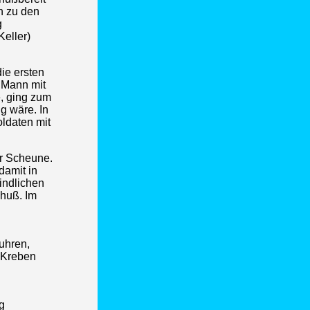
n zu den
g
Keller)
die ersten
 Mann mit
, ging zum
g wäre. In
ldaten mit
er Scheune.
damit in
indlichen
chuß. Im
fuhren,
g Kreben
g