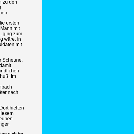
n zu den
g
ben.
die ersten
 Mann mit
, ging zum
g wäre. In
ldaten mit
er Scheune.
 damit
indlichen
chuß. Im
rnbach
äter nach
Dort hielten
diesem
heunen
nger.