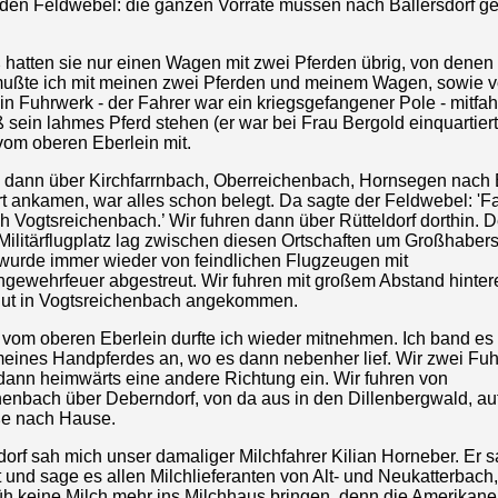
 den Feldwebel: die ganzen Vorräte müssen nach Ballersdorf g
 hatten sie nur einen Wagen mit zwei Pferden übrig, von denen
mußte ich mit meinen zwei Pferden und meinem Wagen, sowie 
in Fuhrwerk - der Fahrer war ein kriegsgefangener Pole - mitfah
ß sein lahmes Pferd stehen (er war bei Frau Bergold einquartie
vom oberen Eberlein mit.
n dann über Kirchfarrnbach, Oberreichenbach, Hornsegen nach B
rt ankamen, war alles schon belegt. Da sagte der Feldwebel: 'F
h Vogtsreichenbach.’ Wir fuhren dann über Rütteldorf dorthin. D
ilitärflugplatz lag zwischen diesen Ortschaften um Großhabers
 wurde immer wieder von feindlichen Flugzeugen mit
gewehrfeuer abgestreut. Wir fuhren mit großem Abstand hinter
gut in Vogtsreichenbach angekommen.
 vom oberen Eberlein durfte ich wieder mitnehmen. Ich band es
meines Handpferdes an, wo es dann nebenher lief. Wir zwei Fu
dann heimwärts eine andere Richtung ein. Wir fuhren von
enbach über Deberndorf, von da aus in den Dillenbergwald, auf
e nach Hause.
orf sah mich unser damaliger Milchfahrer Kilian Horneber. Er s
t und sage es allen Milchlieferanten von Alt- und Neukatterbach,
üh keine Milch mehr ins Milchhaus bringen, denn die Amerikane