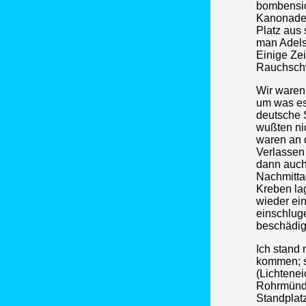
bombensich
Kanonade 
Platz aus
man Adels
Einige Ze
Rauchschw
Wir waren
um was es
deutsche 
wußten ni
waren an d
Verlassen
dann auch.
Nachmitta
Kreben lag
wieder ei
einschlug
beschädig
Ich stand 
kommen; s
(Lichtene
Rohrmündu
Standplatz