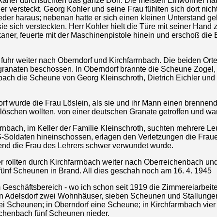
kaner durchsuchten das ganze Dorf. Die meisten Einwohner hat
er versteckt. Georg Kohler und seine Frau fühlten sich dort nicht
der haraus; nebenan hatte er sich einen kleinen Unterstand geb
e sich versteckten. Herr Kohler hielt die Türe mit seiner Hand 
aner, feuerte mit der Maschinenpistole hinein und erschoß die
 fuhr weiter nach Oberndorf und Kirchfarrnbach. Die beiden Ort
granaten beschossen. In Oberndorf brannte die Scheune Zogel, 
bach die Scheune von Georg Kleinschroth, Dietrich Eichler und
rf wurde die Frau Löslein, als sie und ihr Mann einen brennen
löschen wollten, von einer deutschen Granate getroffen und war 
rrnbach, im Keller der Familie Kleinschroth, suchten mehrere Le
S-Soldaten hineinschossen, erlagen den Verletzungen die Frau
end die Frau des Lehrers schwer verwundet wurde.
r rollten durch Kirchfarrnbach weiter nach Oberreichenbach u
fünf Scheunen in Brand. All dies geschah noch am 16. 4. 1945
 Geschäftsbereich - wo ich schon seit 1919 die Zimmereiarbeit
in Adelsdorf zwei Wohnhäuser, sieben Scheunen und Stallungen
ei Scheunen; in Oberndorf eine Scheune; in Kirchfarrnbach vie
ichenbach fünf Scheunen nieder.