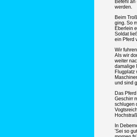
Befehl an
werden.
Beim Troß
ging. So 
Eberlein e
Soldat lie
ein Pferd 
Wir fuhre
Als wir do
weiter nac
damalige M
Flugplatz
Maschinen
und sind 
Das Pferd
Geschirr 
schlugen 
Vogtsreich
Hochstraß
In Debernd
'Sei so gu
morgen fr