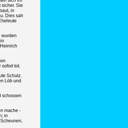
ten sich im
 sicher. Sie
aut, in
zu. Dies sah
 Eheleute
e wurden
in
 Heinrich
den
sofort tot.
ute Schutz.
en Löb und
nd schossen
en mache -
; in
r Scheunen,