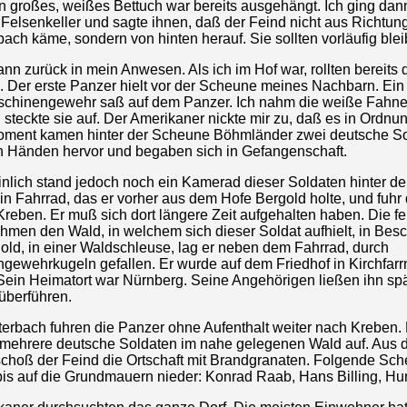
in großes, weißes Bettuch war bereits ausgehängt. Ich ging dan
Felsenkeller und sagte ihnen, daß der Feind nicht aus Richtun
ach käme, sondern von hinten herauf. Sie sollten vorläufig blei
ann zurück in mein Anwesen. Als ich im Hof war, rollten bereits 
. Der erste Panzer hielt vor der Scheune meines Nachbarn. Ein
chinengewehr saß auf dem Panzer. Ich nahm die weiße Fahne
 steckte sie auf. Der Amerikaner nickte mir zu, daß es in Ordnun
ment kamen hinter der Scheune Böhmländer zwei deutsche So
 Händen hervor und begaben sich in Gefangenschaft.
nlich stand jedoch noch ein Kamerad dieser Soldaten hinter d
n Fahrrad, das er vorher aus dem Hofe Bergold holte, und fuhr
reben. Er muß sich dort längere Zeit aufgehalten haben. Die fe
hmen den Wald, in welchem sich dieser Soldat aufhielt, in Bes
old, in einer Waldschleuse, lag er neben dem Fahrrad, durch
gewehrkugeln gefallen. Er wurde auf dem Friedhof in Kirchfar
 Sein Heimatort war Nürnberg. Seine Angehörigen ließen ihn sp
überführen.
terbach fuhren die Panzer ohne Aufenthalt weiter nach Kreben. 
 mehrere deutsche Soldaten im nahe gelegenen Wald auf. Aus 
choß der Feind die Ortschaft mit Brandgranaten. Folgende Sc
bis auf die Grundmauern nieder: Konrad Raab, Hans Billing, Hu