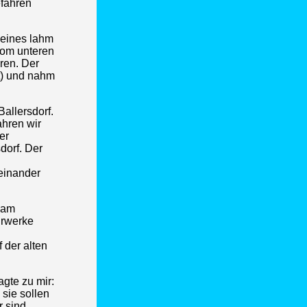
efahren
 eines lahm
vom unteren
ren. Der
rt) und nahm
allersdorf.
ahren wir
er
dorf. Der
einander
 am
hrwerke
 der alten
agte zu mir:
 sie sollen
r sind