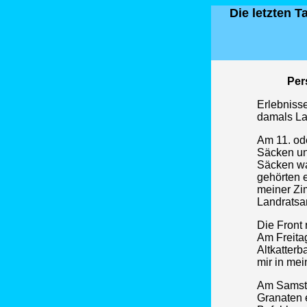
Die letzten 
Per
Erlebniss
damals Lan
Am 11. od
Säcken un
Säcken wa
gehörten e
meiner Zi
Landratsa
Die Front
Am Freitag
Altkatterb
mir in me
Am Samsta
Granaten 