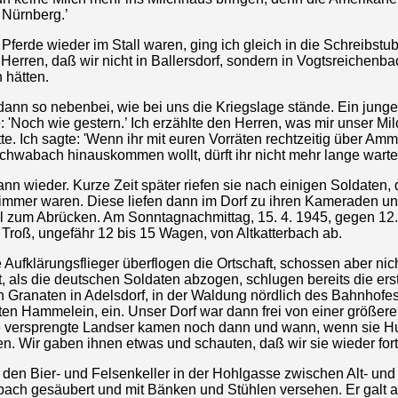
 Nürnberg.’
Pferde wieder im Stall waren, ging ich gleich in die Schreibstu
Herren, daß wir nicht in Ballersdorf, sondern in Vogtsreichenba
 hätten.
 dann so nebenbei, wie bei uns die Kriegslage stände. Ein junge
: 'Noch wie gestern.’ Ich erzählte den Herren, was mir unser Mi
te. Ich sagte: 'Wenn ihr mit euren Vorräten rechtzeitig über Amm
chwabach hinauskommen wollt, dürft ihr nicht mehr lange warte
ann wieder. Kurze Zeit später riefen sie nach einigen Soldaten, 
mmer waren. Diese liefen dann im Dorf zu ihren Kameraden und
l zum Abrücken. Am Sonntagnachmittag, 15. 4. 1945, gegen 12.
Troß, ungefähr 12 bis 15 Wagen, von Altkatterbach ab.
 Aufklärungsflieger überflogen die Ortschaft, schossen aber nic
t, als die deutschen Soldaten abzogen, schlugen bereits die ers
n Granaten in Adelsdorf, in der Waldung nördlich des Bahnhofes
en Hammelein, ein. Unser Dorf war dann frei von einer größeren
e versprengte Landser kamen noch dann und wann, wenn sie H
en. Wir gaben ihnen etwas und schauten, daß wir sie wieder for
 den Bier- und Felsenkeller in der Hohlgasse zwischen Alt- und
bach gesäubert und mit Bänken und Stühlen versehen. Er galt a