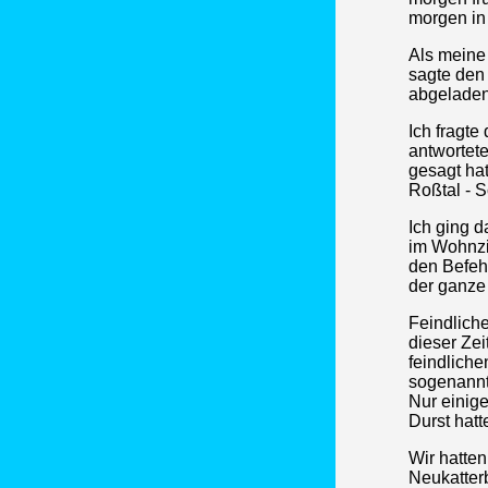
morgen in
Als meine 
sagte den 
abgeladen
Ich fragte
antwortete
gesagt hat
Roßtal - S
Ich ging d
im Wohnzi
den Befeh
der ganze 
Feindliche
dieser Zei
feindliche
sogenannt
Nur einig
Durst hatt
Wir hatten
Neukatter