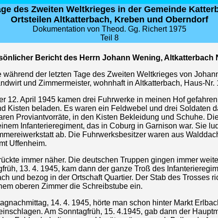
Tage des Zweiten Weltkrieges in der Gemeinde Katter
Ortsteilen Altkatterbach, Kreben und Oberndorf
Dokumentation von Theod. Gg. Richert 1975
Teil 8
sönlicher Bericht des Herrn Johann Wening, Altkatterbach 
e während der letzten Tage des Zweiten Weltkrieges von Johan
dwirt und Zimmermeister, wohnhaft in Altkatterbach, Haus-Nr. 
er 12. April 1945 kamen drei Fuhrwerke in meinen Hof gefahren,
d Kisten beladen. Es waren ein Feldwebel und drei Soldaten da
ren Proviantvorräte, in den Kisten Bekleidung und Schuhe. D
inem Infanterieregiment, das in Coburg in Garnison war. Sie lud
mmereiwerkstatt ab. Die Fuhrwerksbesitzer waren aus Walddac
mt Uffenheim.
 rückte immer näher. Die deutschen Truppen gingen immer weite
früh, 13. 4. 1945, kam dann der ganze Troß des Infanterieregi
ach und bezog in der Ortschaft Quartier. Der Stab des Trosses ri
inem oberen Zimmer die Schreibstube ein.
gnachmittag, 14. 4. 1945, hörte man schon hinter Markt Erlbac
einschlagen. Am Sonntagfrüh, 15. 4.1945, gab dann der Haupt