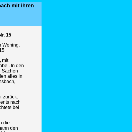
bach mit ihren
Nr.
15
n Wening,
15.
 mit
bei. In den
ie Sachen
en alles in
hsbach,
r zurück.
ments nach
chtete bei
h die
mann den