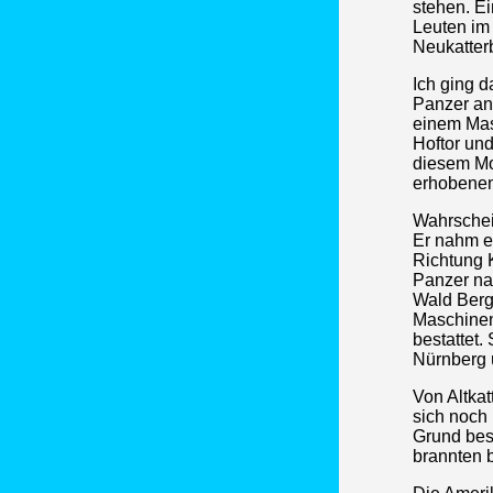
stehen. E
Leuten im 
Neukatterb
Ich ging d
Panzer an
einem Mas
Hoftor und
diesem Mo
erhobenen
Wahrschei
Er nahm ei
Richtung K
Panzer na
Wald Berg
Maschinen
bestattet.
Nürnberg 
Von Altkat
sich noch
Grund bes
brannten 