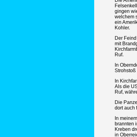
Die Ameri
Felsenkell
gingen wie
welchem si
ein Amerik
Kohler.
Der Feind
mit Brand
Kirchfarrn
Ruf.
In Oberndo
Strohstoß 
In Kirchfa
Als die U
Ruf, währ
Die Panze
dort auch 
In meinem
brannten 
Kreben dr
in Oberre