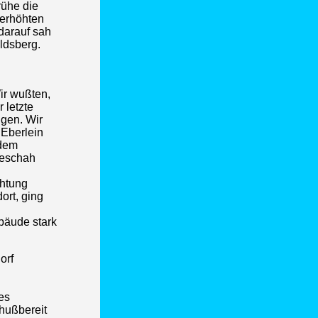
rühe die
 erhöhten
darauf sah
ldsberg.
ir wußten,
 letzte
ngen. Wir
Eberlein
 dem
geschah
chtung
ort, ging
bäude stark
orf
es
chußbereit