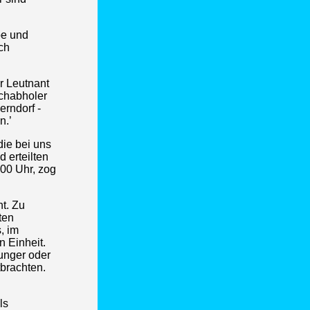
be und
ch
r Leutnant
lchabholer
erndorf -
n.’
die bei uns
 erteilten
00 Uhr, zog
ht. Zu
ten
, im
 Einheit.
unger oder
tbrachten.
ls