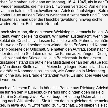
er. Dort haben sich dann am Montag, 16. 4. 1945, als in der F
wieder einsetzte, die meisten Einwohner versteckt. Von einem
 sah man bald die Rauchwolken von Adelsdorf aufsteigen. Bald 
dorfer Leute auf den Feldern zwischen Altkatterbach und Dippo
it später sah man über die Hirschbergwaldung hinweg dichte
aden ziehen. Es brannte Neuhof.
 noch vier Mann, die den ersten Weltkrieg mitgemacht hatten. W
 geht, wenn der Feind kommt. Wir hatten ausgemacht, wenn der
Soldat die Ortschaft verlassen hätte, die weiße Fahne auszuhä
cht, wo der Feind herkommen würde. Hans Enßner und Konrad 
er Nordseite der Ortschaft. Sie hatten den Auftrag, sofort nach
 der deutschen Soldaten die weiße Fahne aufzuhängen. Dies 
 Ich war auf der Südwestseite in Bereitschaft. In den ersten
gsstunden stand ich auf einem Miststapel der an der Straße Ri
. Von dieser Stelle sah ich Meiersberg liegen. Kaum stand ich d
ne größere Kanonade los. Ich sah, wie Granaten in Meiersberg
en, ohne daß ein Brand entstanden wäre. Es sind aber viele Ge
t worden.
noch auf diesem Platz, da hörte ich Panzer aus Richtung Adelsd
ie fuhren den Mausersbuck heraus und gingen oben im Feld
ichen) in Stellung. Zwei Panzer bogen Richtung Osten ab mit
ng nach Altkatterbach. Sie fuhren dann in gleicher Höhe mein
es, in etwa 400 m Entfernung, zur Ortschaft. Dort blieben sie s