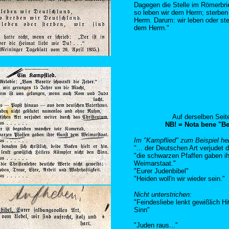
Dagegen die Stelle im Römerbrie
so leben wir dem Herrn; sterben
Herrn. Darum: wir leben oder st
dem Herrn."
Auf derselben Seite
NB! = Nota bene
"Be
Im "Kampflied" zum Beispiel h
"... der Deutschen Art verjudet
"die schwarzen Pfaffen gaben i
Weimarstaat."
"Eurer Judenbibel"
"Heiden woll'n wir wieder sein."
Nicht unterstrichen:
"Feindesliebe lenkt gewißlich Hi
Sinn"
"Juden raus..."