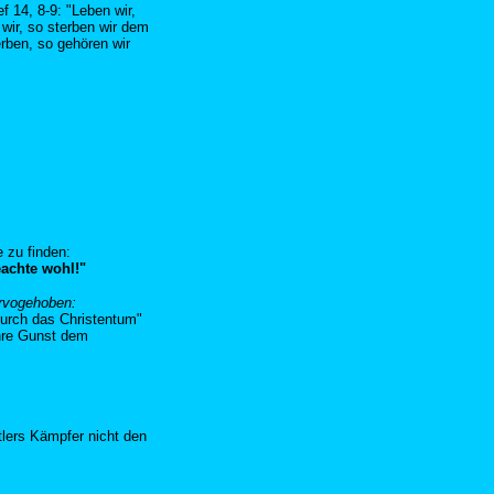
f 14, 8-9: "Leben wir,
 wir, so sterben wir dem
erben, so gehören wir
 zu finden:
achte wohl!"
ervogehoben:
 durch das Christentum"
hre Gunst dem
tlers Kämpfer nicht den