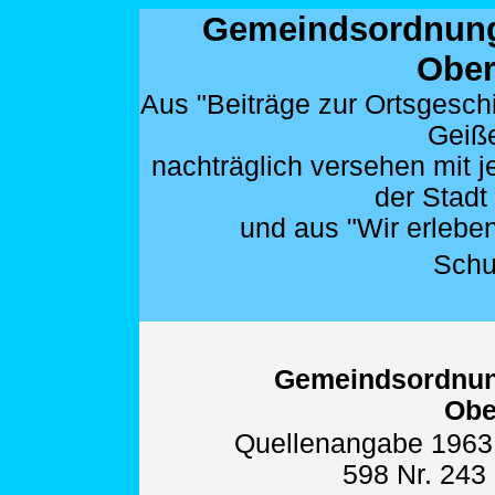
Gemeindsordnung
Ober
Aus "Beiträge zur Ortsgesch
Geiße
nachträglich versehen mit 
der Stad
und aus "Wir erlebe
Schu
Gemeindsordnung
Obe
Quellenangabe 1963:
598 Nr. 243