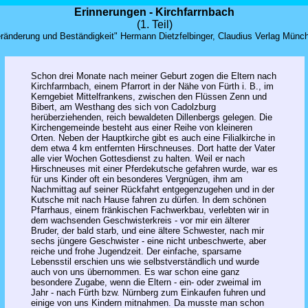
Erinnerungen - Kirchfarrnbach
(1. Teil)
ränderung und Beständigkeit" Hermann Dietzfelbinger, Claudius Verlag Münc
Schon drei Monate nach meiner Geburt zogen die Eltern nach
Kirchfarrnbach, einem Pfarrort in der Nähe von Fürth i. B., im
Kerngebiet Mittelfrankens, zwischen den Flüssen Zenn und
Bibert, am Westhang des sich von Cadolzburg
herüberziehenden, reich bewaldeten Dillenbergs gelegen. Die
Kirchengemeinde besteht aus einer Reihe von kleineren
Orten. Neben der Hauptkirche gibt es auch eine Filialkirche in
dem etwa 4 km entfernten Hirschneuses. Dort hatte der Vater
alle vier Wochen Gottesdienst zu halten. Weil er nach
Hirschneuses mit einer Pferdekutsche gefahren wurde, war es
für uns Kinder oft ein besonderes Vergnügen, ihm am
Nachmittag auf seiner Rückfahrt entgegenzugehen und in der
Kutsche mit nach Hause fahren zu dürfen. In dem schönen
Pfarrhaus, einem fränkischen Fachwerkbau, verlebten wir in
dem wachsenden Geschwisterkreis - vor mir ein älterer
Bruder, der bald starb, und eine ältere Schwester, nach mir
sechs jüngere Geschwister - eine nicht unbeschwerte, aber
reiche und frohe Jugendzeit. Der einfache, sparsame
Lebensstil erschien uns wie selbstverständlich und wurde
auch von uns übernommen. Es war schon eine ganz
besondere Zugabe, wenn die Eltern - ein- oder zweimal im
Jahr - nach Fürth bzw. Nürnberg zum Einkaufen fuhren und
einige von uns Kindern mitnahmen. Da musste man schon