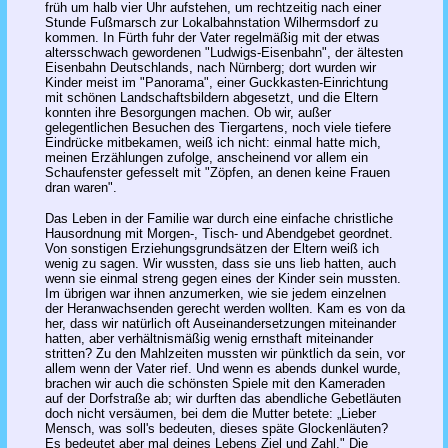
früh um halb vier Uhr aufstehen, um rechtzeitig nach einer
Stunde Fußmarsch zur Lokalbahnstation Wilhermsdorf zu
kommen. In Fürth fuhr der Vater regelmäßig mit der etwas
altersschwach gewordenen "Ludwigs-Eisenbahn", der ältesten
Eisenbahn Deutschlands, nach Nürnberg; dort wurden wir
Kinder meist im "Panorama", einer Guckkasten-Einrichtung
mit schönen Landschaftsbildern abgesetzt, und die Eltern
konnten ihre Besorgungen machen. Ob wir, außer
gelegentlichen Besuchen des Tiergartens, noch viele tiefere
Eindrücke mitbekamen, weiß ich nicht: einmal hatte mich,
meinen Erzählungen zufolge, anscheinend vor allem ein
Schaufenster gefesselt mit "Zöpfen, an denen keine Frauen
dran waren".
Das Leben in der Familie war durch eine einfache christliche
Hausordnung mit Morgen-, Tisch- und Abendgebet geordnet.
Von sonstigen Erziehungsgrundsätzen der Eltern weiß ich
wenig zu sagen. Wir wussten, dass sie uns lieb hatten, auch
wenn sie einmal streng gegen eines der Kinder sein mussten.
Im übrigen war ihnen anzumerken, wie sie jedem einzelnen
der Heranwachsenden gerecht werden wollten. Kam es von da
her, dass wir natürlich oft Auseinandersetzungen miteinander
hatten, aber verhältnismäßig wenig ernsthaft miteinander
stritten? Zu den Mahlzeiten mussten wir pünktlich da sein, vor
allem wenn der Vater rief. Und wenn es abends dunkel wurde,
brachen wir auch die schönsten Spiele mit den Kameraden
auf der Dorfstraße ab; wir durften das abendliche Gebetläuten
doch nicht versäumen, bei dem die Mutter betete: „Lieber
Mensch, was soll's bedeuten, dieses späte Glockenläuten?
Es bedeutet aber mal deines Lebens Ziel und Zahl." Die