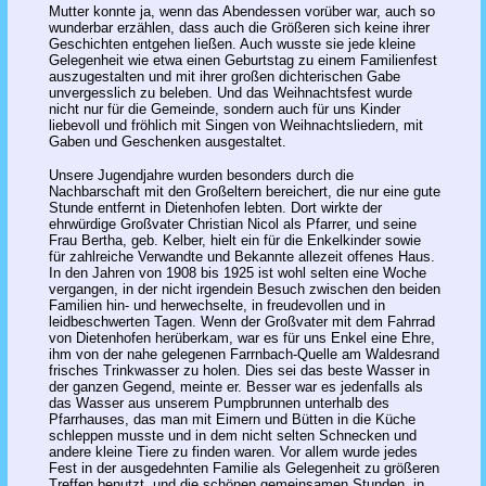
Mutter konnte ja, wenn das Abendessen vorüber war, auch so
wunderbar erzählen, dass auch die Größeren sich keine ihrer
Geschichten entgehen ließen. Auch wusste sie jede kleine
Gelegenheit wie etwa einen Geburtstag zu einem Familienfest
auszugestalten und mit ihrer großen dichterischen Gabe
unvergesslich zu beleben. Und das Weihnachtsfest wurde
nicht nur für die Gemeinde, sondern auch für uns Kinder
liebevoll und fröhlich mit Singen von Weihnachtsliedern, mit
Gaben und Geschenken ausgestaltet.
Unsere Jugendjahre wurden besonders durch die
Nachbarschaft mit den Großeltern bereichert, die nur eine gute
Stunde entfernt in Dietenhofen lebten. Dort wirkte der
ehrwürdige Großvater Christian Nicol als Pfarrer, und seine
Frau Bertha, geb. Kelber, hielt ein für die Enkelkinder sowie
für zahlreiche Verwandte und Bekannte allezeit offenes Haus.
In den Jahren von 1908 bis 1925 ist wohl selten eine Woche
vergangen, in der nicht irgendein Besuch zwischen den beiden
Familien hin- und herwechselte, in freudevollen und in
leidbeschwerten Tagen. Wenn der Großvater mit dem Fahrrad
von Dietenhofen herüberkam, war es für uns Enkel eine Ehre,
ihm von der nahe gelegenen Farrnbach-Quelle am Waldesrand
frisches Trinkwasser zu holen. Dies sei das beste Wasser in
der ganzen Gegend, meinte er. Besser war es jedenfalls als
das Wasser aus unserem Pumpbrunnen unterhalb des
Pfarrhauses, das man mit Eimern und Bütten in die Küche
schleppen musste und in dem nicht selten Schnecken und
andere kleine Tiere zu finden waren. Vor allem wurde jedes
Fest in der ausgedehnten Familie als Gelegenheit zu größeren
Treffen benutzt, und die schönen gemeinsamen Stunden, in