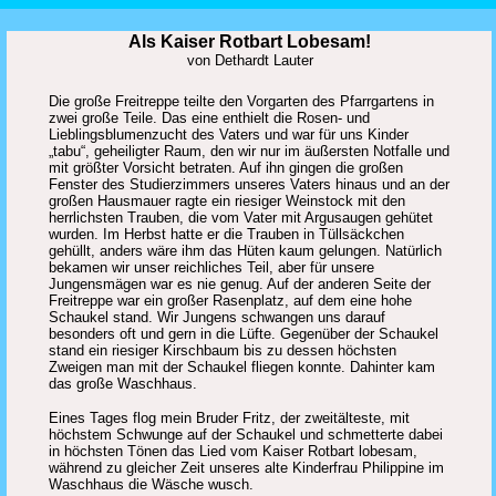
Als Kaiser Rotbart Lobesam!
von Dethardt Lauter
Die große Freitreppe teilte den Vorgarten des Pfarrgartens in
zwei große Teile. Das eine enthielt die Rosen- und
Lieblingsblumenzucht des Vaters und war für uns Kinder
„tabu“, geheiligter Raum, den wir nur im äußersten Notfalle und
mit größter Vorsicht betraten. Auf ihn gingen die großen
Fenster des Studierzimmers unseres Vaters hinaus und an der
großen Hausmauer ragte ein riesiger Weinstock mit den
herrlichsten Trauben, die vom Vater mit Argusaugen gehütet
wurden. Im Herbst hatte er die Trauben in Tüllsäckchen
gehüllt, anders wäre ihm das Hüten kaum gelungen. Natürlich
bekamen wir unser reichliches Teil, aber für unsere
Jungensmägen war es nie genug. Auf der anderen Seite der
Freitreppe war ein großer Rasenplatz, auf dem eine hohe
Schaukel stand. Wir Jungens schwangen uns darauf
besonders oft und gern in die Lüfte. Gegenüber der Schaukel
stand ein riesiger Kirschbaum bis zu dessen höchsten
Zweigen man mit der Schaukel fliegen konnte. Dahinter kam
das große Waschhaus.
Eines Tages flog mein Bruder Fritz, der zweitälteste, mit
höchstem Schwunge auf der Schaukel und schmetterte dabei
in höchsten Tönen das Lied vom Kaiser Rotbart lobesam,
während zu gleicher Zeit unseres alte Kinderfrau Philippine im
Waschhaus die Wäsche wusch.