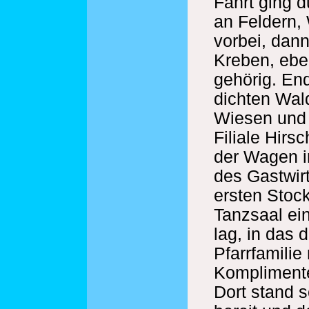
Fahrt ging d
an Feldern,
vorbei, dan
Kreben, eben
gehörig. End
dichten Wal
Wiesen und F
Filiale Hirs
der Wagen i
des Gastwirt
ersten Stoc
Tanzsaal ei
lag, in das 
Pfarrfamilie 
Komplimente
Dort stand 