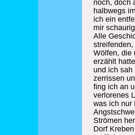
noch, doch a
halbwegs im
ich ein entf
mir schaurig
Alle Geschi
streifenden
Wölfen, die
erzählt hatte
und ich sah
zerrissen u
fing ich an 
verlorenes 
was ich nur
Angstschweiß
Strömen her
Dorf Kreben