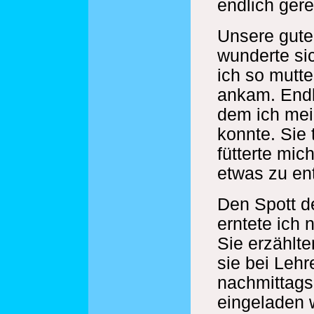
endlich geret
Unsere gute 
wunderte sic
ich so mutte
ankam. Endli
dem ich me
konnte. Sie 
fütterte mic
etwas zu en
Den Spott d
erntete ich 
Sie erzählt
sie bei Lehr
nachmittags
eingeladen 