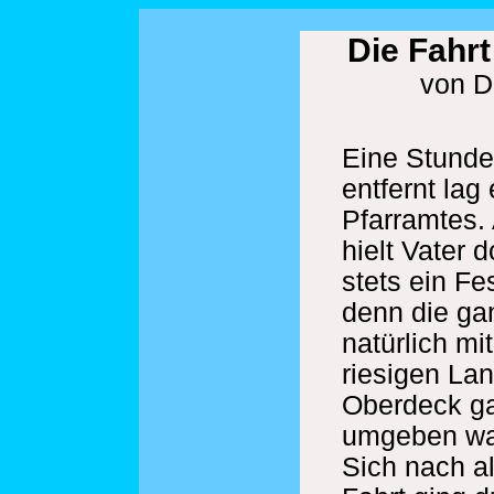
Die Fahrt 
von D
Eine Stunde
entfernt lag 
Pfarramtes.
hielt Vater 
stets ein Fe
denn die ga
natürlich mi
riesigen La
Oberdeck ga
umgeben war
Sich nach al