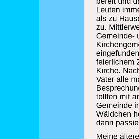
bereit und d
Leuten imm
als zu Hause
zu. Mittlerwe
Gemeinde- 
Kirchengem
eingefunden
feierlichem 
Kirche. Nach
Vater alle m
Besprechung
tollten mit 
Gemeinde i
Wäldchen h
dann passier
Meine älter