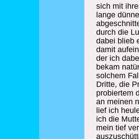
sich mit ih
lange dünn
abgeschnitt
durch die Luf
dabei blieb 
damit aufein
der ich dabe
bekam natürl
solchem Fall
Dritte, die P
probiertem 
an meinen n
lief ich heu
ich die Mutt
mein tief v
auszuschütte