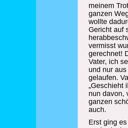
meinem Trot
ganzen Weg
wollte dadur
Gericht auf 
herabbesch
vermisst wu
gerechnet! 
Vater, ich s
und nur aus
gelaufen. Va
„Geschieht i
nun davon, v
ganzen schö
auch.
Erst ging e