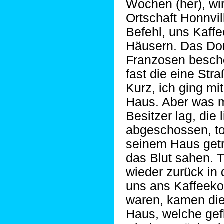
Wochen (her), wi
Ortschaft Honnvil
Befehl, uns Kaff
Häusern. Das Dor
Franzosen besch
fast die eine Str
Kurz, ich ging m
Haus. Aber was m
Besitzer lag, die
abgeschossen, tot
seinem Haus getr
das Blut sahen. Ti
wieder zurück in
uns ans Kaffeekoc
waren, kamen die
Haus, welche gef