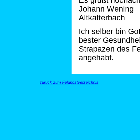
Es grüßt hochach
Johann Wening
Altkatterbach
Ich selber bin Go
bester Gesundhei
Strapazen des Fe
angehabt.
zurück zum Feldpostverzeichnis