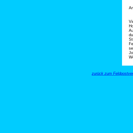
An
Vi
Ho
Au
du
St
Fe
se
Jo
We
zurück zum Feldpostver