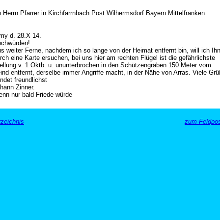
 Herrn Pfarrer in Kirchfarrnbach Post Wilhermsdorf Bayern Mittelfranken
my d. 28.X 14.
chwürden!
s weiter Ferne, nachdem ich so lange von der Heimat entfernt bin, will ich Ih
rch eine Karte ersuchen, bei uns hier am rechten Flügel ist die gefährlichste
ellung v. 1 Oktb. u. ununterbrochen in den Schützengräben 150 Meter vom
ind entfernt, derselbe immer Angriffe macht, in der Nähe von Arras. Viele Gr
ndet freundlichst
hann Zinner.
nn nur bald Friede würde
zeichnis
zum Feldpos