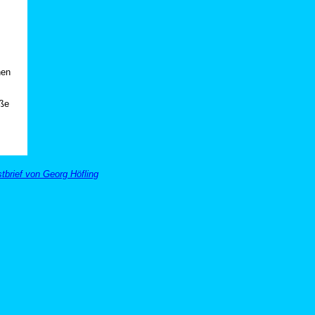
nen
üße
tbrief von Georg Höfling