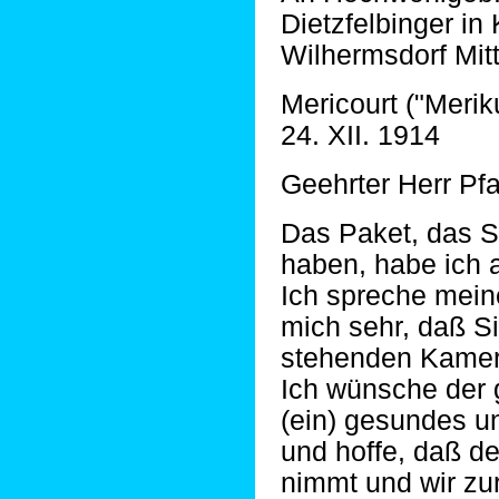
Dietzfelbinger in
Wilhermsdorf Mit
Mericourt ("Merik
24. XII. 1914
Geehrter Herr Pfa
Das Paket, das S
haben, habe ich a
Ich spreche mein
mich sehr, daß S
stehenden Kame
Ich wünsche der
(ein) gesundes u
und hoffe, daß de
nimmt und wir zu