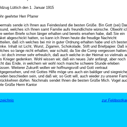
ldzug Lüttich den 1. Januar 1915
hr geehrter Herr Pfarrer
ermals sende ich Ihnen aus Feindesland die besten Grüße. Bin Gott (sei) Da
sund, welches ich Ihnen samt Familie aufs freundlichste wünsche. Obwohl ic
re werten Briefe schon länger erhalten und bereits ersehen habe, daß Sie ein
ket abgeschickt hatten, so kann ich Ihnen heute die freudige Nachricht
tteilen, daß ich welches bei mir in guter Ordnung erhalten habe und ich beste
nke. Inhalt ist Licht, Wurst, Zigarren, Schokolade, Stift und Briefpapier. Daß i
lches so lange nicht erhalten, war schuld, da Sie die Comp vergessen hatten
 ist doch immer sehr erfreulich, daß auch welche in der Heimat so vielmals a
s Krieger gedenken. Wohl wissen wir, daß ein neues Jahr anfängt, aber noch
cht das Ende, in welchem wir wohl noch manche schwere Stunde erleben
ssen. Weiterer Zukunft wollen wir hoffnungsvoll und Gott vertraut
tgegensehen, und mit Gottes Hilfe möge uns auch ein baldiger und siegreiche
ieden beschieden sein, und daß wir, so Gott will, auch wieder zu unserer Fami
rückkehren dürfen. Nochmals sendet Ihnen die besten Grüße Mich. Vogel au
ele Grüße Herrn Kantor
zeichnis
zur Feldpostka