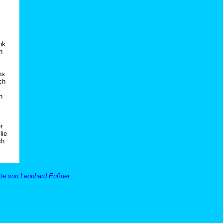
nk
h
ns
ch
.
n
r
lie
ch
rte von Leonhard Enßner