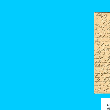
An
Mi