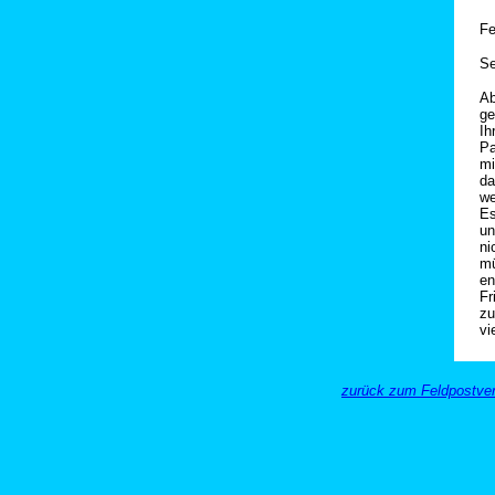
Fe
Se
Ab
ge
Ih
Pa
mi
da
we
Es
un
ni
mü
en
Fr
zu
vi
zurück zum Feldpostver