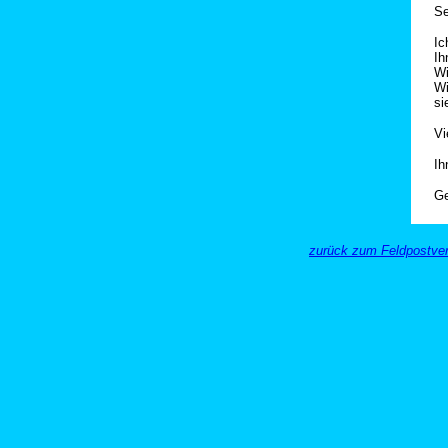
Se
Ic
Ih
Wi
Wi
si
Vi
Ih
Ge
zurück zum Feldpostver