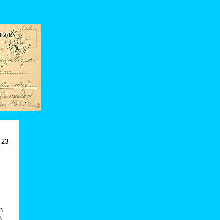
 23
en
,