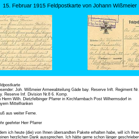
15. Februar 1915 Feldpostkarte von Johann Wißmeier
ldpostkarte
sender: Joh. Wißmeier Armeeabteilung Gäde bay. Reserve Inft. Regiment Nr.
y. Reserve Inf. Division Nr.8 6. Komp.
 Herrn Wilh. Dietzfelbinger Pfarrer in Kirchfarrnbach Post Wilhermsdorf in
yern Mittelfranken
uß aus weiter Ferne.
hr geehrter Herr Pfarrer
dem ich heute (die) von Ihnen übersandten Pakete erhalten habe, will ich Ihn
inen herzlichen Dank aussprechen. Ich hätte gerne schon länger geschrieben