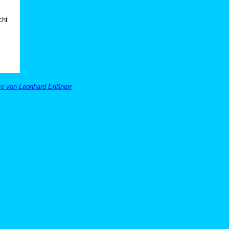
cht
te von Leonhard Enßnerr