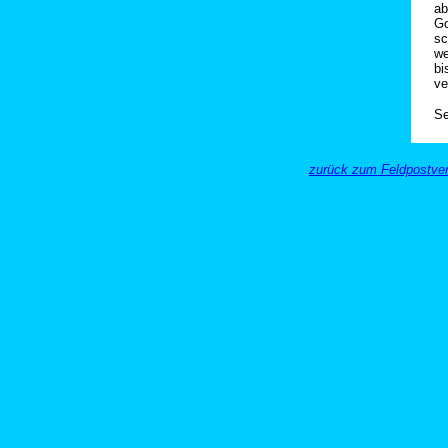
ab
Go
sc
we
bi
ve
Se
zurück zum Feldpostver