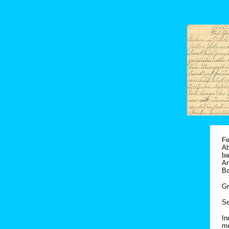
Fe
Ab
ba
An
Ba
Gr
Se
In
me