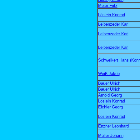
Meier Fritz
Löslein Konrad
Leibenzeder Karl
Leibenzeder Karl
Leibenzeder Karl
Schweikert Hans (Konr
Weiß Jakob
Bauer Ulrich
Bauer Ulrich
Arnold Georg
Löslein Konrad
Eichler Georg
Löslein Konrad
Enzner Leonhard
Müller Johann