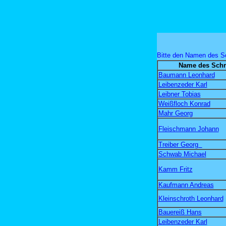
Bitte den Namen des Sc
Name des Schr
Baumann Leonhard
Leibenzeder Karl
Leibner Tobias
Weißfloch Konrad
Mahr Georg
Fleischmann Johann
Treiber Georg
Schwab Michael
Kamm Fritz
Kaufmann Andreas
Kleinschroth Leonhard
Bauereiß Hans
Leibenzeder Karl