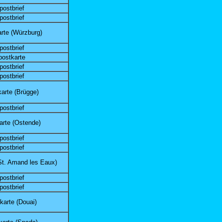
postbrief
postbrief
rte (Würzburg)
postbrief
postkarte
postbrief
postbrief
arte (Brügge)
postbrief
arte (Ostende)
postbrief
postbrief
St. Amand les Eaux)
postbrief
postbrief
karte (Douai)