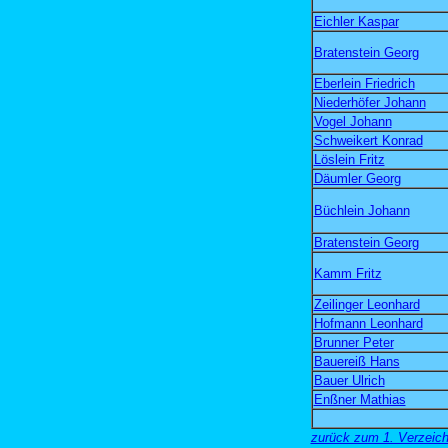
Eichler Kaspar
Bratenstein Georg
Eberlein Friedrich
Niederhöfer Johann
Vogel Johann
Schweikert Konrad
Löslein Fritz
Däumler Georg
Büchlein Johann
Bratenstein Georg
Kamm Fritz
Zeilinger Leonhard
Hofmann Leonhard
Brunner Peter
Bauereiß Hans
Bauer Ulrich
Enßner Mathias
zurück zum 1. Verzeichn