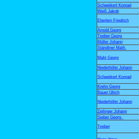
Schweikert Konrad
Weiß Jakob
Eberlein Friedrich
Arnold Georg
Treiber Georg
Müller Johann
Ständtner Math.
Mahr Georg
Niederhöfer Johann
Schweikert Konrad
Krehn Georg
Bauer Ulrich
Niederhöfer Johann
Zeilinger Johann
Sieber Georg
Treiber