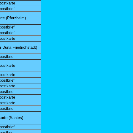
postkarte
postbrief
rte (Pforzheim)
postbrief
postbrief
postkarte
r Düna Friedrichstadt)
postbrief
postkarte
postkarte
postbrief
postkarte
postbrief
postkarte
postkarte
postbrief
arte (Santes)
postbrief
postbrief