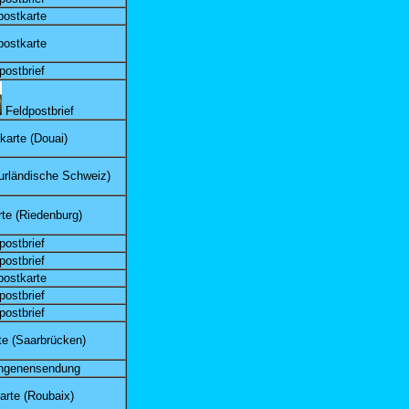
postkarte
postkarte
postbrief
Feldpostbrief
karte (Douai)
urländische Schweiz)
te (Riedenburg)
postbrief
postbrief
postkarte
postbrief
postbrief
te (Saarbrücken)
angenensendung
arte (Roubaix)