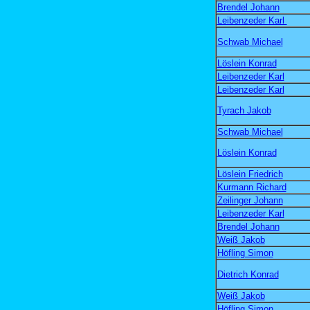
Brendel Johann
Leibenzeder Karl
Schwab Michael
Löslein Konrad
Leibenzeder Karl
Leibenzeder Karl
Tyrach Jakob
Schwab Michael
Löslein Konrad
Löslein Friedrich
Kurmann Richard
Zeilinger Johann
Leibenzeder Karl
Brendel Johann
Weiß Jakob
Höfling Simon
Dietrich Konrad
Weiß Jakob
Höfling Simon