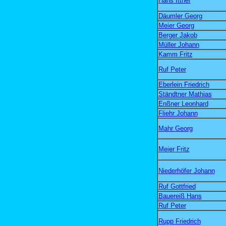
Hans Ittner
Däumler Georg
Meier Georg
Berger Jakob
Müller Johann
Kamm Fritz
Ruf Peter
Eberlein Friedrich
Ständtner Mathias
Enßner Leonhard
Fliehr Johann
Mahr Georg
Meier Fritz
Niederhöfer Johann
Ruf Gottfried
Bauereiß Hans
Ruf Peter
Rupp Friedrich