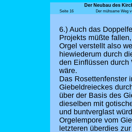
Der Neubau des Kirch
Seite 16
Der mühsame Weg von
6.) Auch das Doppelfe
Projekts müßte fallen,
Orgel verstellt also w
hiewiederum durch di
den Einflüssen durch 
wäre.
Das Rosettenfenster i
Giebeldreieckes durch
über der Basis des G
dieselben mit gotisc
und buntverglast wür
Orgelempore vom Gie
letzteren überdies zur