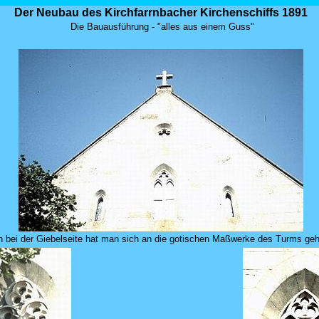
Der Neubau des Kirchfarrnbacher Kirchenschiffs 1891
Die Bauausführung - "alles aus einem Guss"
 bei der Giebelseite hat man sich an die gotischen Maßwerke des Turms geh