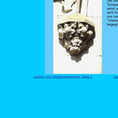
Der Ab
Tympan
weist a
acht hi
uns noc
"innere
begegn
zurück zum Inhaltsverzeichnis Seite 1
zu