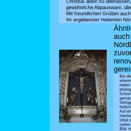
Christus allein zu überlassen,
gewöhnliche Abpausware, über
Mit freundlichen Grüßen auch
Ihr ergebenster Heberlein Nü
Ähnl
auch 
Nördl
zuvor
renov
gerei
Bei di
erkenn
haben 
photog
Schurr
gemach
Verfüg
freilic
Auf ei
machen
Urteil
zarten
Bild, 