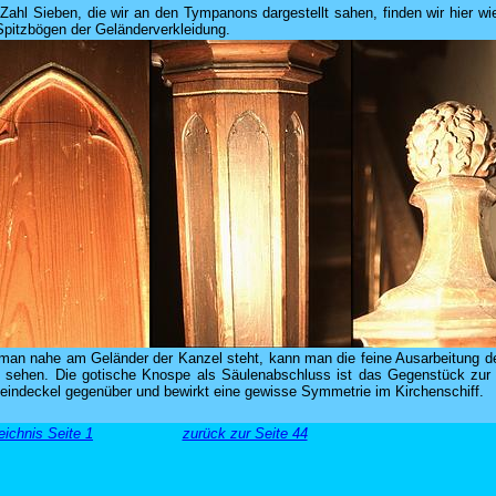
 Zahl Sieben, die wir an den Tympanons dargestellt sahen, finden wir hier wi
Spitzbögen der Geländerverkleidung.
man nahe am Geländer der Kanzel steht, kann man die feine Ausarbeitung d
 sehen. Die gotische Knospe als Säulenabschluss ist das Gegenstück zur
eindeckel gegenüber und bewirkt eine gewisse Symmetrie im Kirchenschiff.
ichnis Seite 1
zurück zur Seite 44