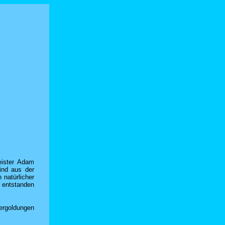
eister Adam
ind aus der
 natürlicher
r entstanden
Vergoldungen