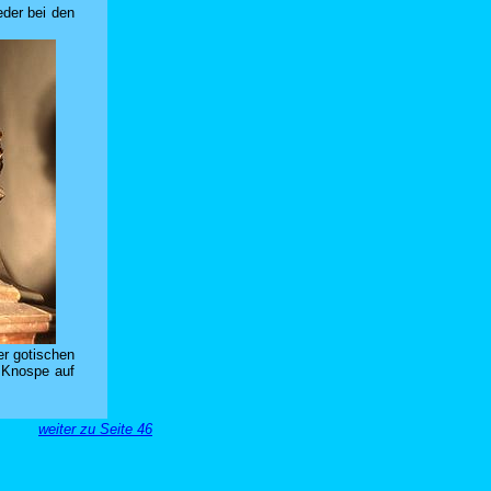
eder bei den
er gotischen
 Knospe auf
weiter zu Seite 46