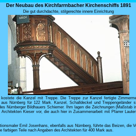
Der Neubau des Kirchfarrnbacher Kirchenschiffs 1891
Die gut durchdachte, stilgerechte innere Einrichtung
kostete die Kanzel mit Treppe. Die Treppe zur Kanzel fertigte Zimmerm
aus Nürnberg für 122 Mark. Kanzel, Schalldeckel und Treppengeländer s
des Nürnberger Bildhauers Schiemer. Ihm lagen die Zeichnungen (Maßstab in
 Architekten Kieser vor, die auch hier in Zusammenarbeit mit Pfarrer Laute
tionsmaler Emil Josenhans, ebenfalls aus Nürnberg, führte das Beizen, die 
ie farbigen Teile nach Angaben des Architekten für 400 Mark aus.