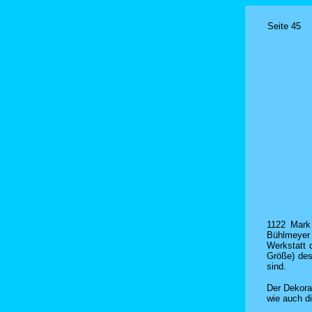
Seite 45
1122 Mark 
Bühlmeyer 
Werkstatt 
Größe) des
sind.
Der Dekora
wie auch d