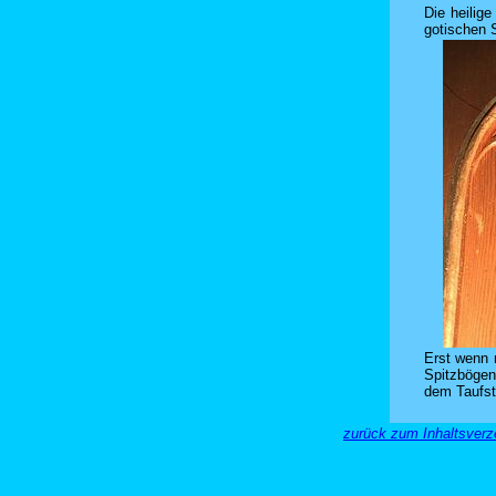
Die heilige
gotischen 
Erst wenn 
Spitzbögen
dem Taufst
zurück zum Inhaltsverze