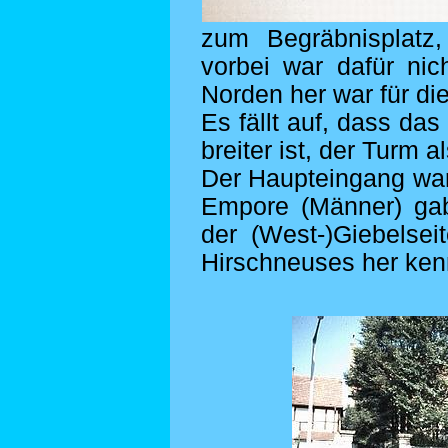
zum Begräbnisplat
vorbei war dafür ni
Norden her war für di
Es fällt auf, dass da
breiter ist, der Turm al
Der Haupteingang war
Empore (Männer) gab
der (West-)Giebelse
Hirschneuses her ken