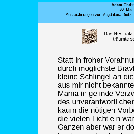
Adam Christ
30. Mai 
Aufzeichnungen von Magdalena Dietzfel
Das Nesthäkc
träumte s
Statt in froher Vorah
durch möglichste Brav
kleine Schlingel an d
aus mir nicht bekannt
Mama in gelinde Verzwe
des unverantwortlich
kaum die nötigen Vorbe
die vielen Lichtlein war
Ganzen aber war er do