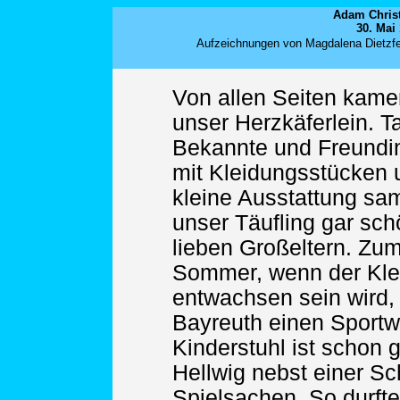
Adam Christ
30. Mai 
Aufzeichnungen von Magdalena Dietzfel
Von allen Seiten kame
unser Herzkäferlein. T
Bekannte und Freundin
mit Kleidungsstücken u
kleine Ausstattung sa
unser Täufling gar sc
lieben Großeltern. Zu
Sommer, wenn der Kl
entwachsen sein wird,
Bayreuth einen Sportw
Kinderstuhl ist schon g
Hellwig nebst einer S
Spielsachen. So durfte