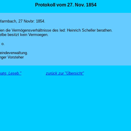
Protokoll vom 27. Nov. 1854
hfarrnbach, 27 Novbr: 1854.
en die Vermögensverhältnisse des led: Heinrich Scheller berathen.
elbe besitzt kein Vermoegen.
 o.
indeverwaltung.
nger Vorsteher
atg. Leseb."
zurück zur "Übersicht"