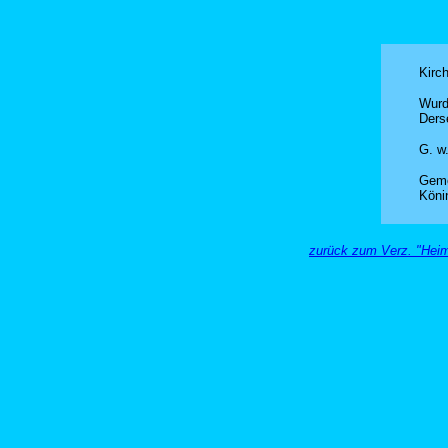
Kirc
Wurd
Ders
G. w.
Geme
Köni
zurück zum Verz. "Heim