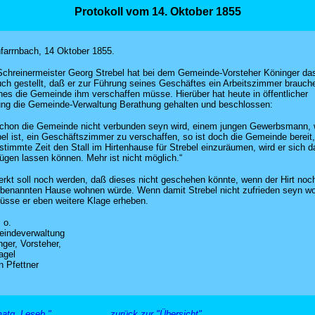
Protokoll vom 14. Oktober 1855
hfarrnbach, 14 Oktober 1855.
Schreinermeister Georg Strebel hat bei dem Gemeinde-Vorsteher Köninger da
ch gestellt, daß er zur Führung seines Geschäftes ein Arbeitszimmer brauch
hes die Gemeinde ihm verschaffen müsse. Hierüber hat heute in öffentlicher
ung die Gemeinde-Verwaltung Berathung gehalten und beschlossen:
chon die Gemeinde nicht verbunden seyn wird, einem jungen Gewerbsmann, 
bel ist, ein Geschäftszimmer zu verschaffen, so ist doch die Gemeinde bereit,
stimmte Zeit den Stall im Hirtenhause für Strebel einzuräumen, wird er sich d
ügen lassen können. Mehr ist nicht möglich.“
rkt soll noch werden, daß dieses nicht geschehen könnte, wenn der Hirt noch
benannten Hause wohnen würde. Wenn damit Strebel nicht zufrieden seyn wo
üsse er eben weitere Klage erheben.
 o.
indeverwaltung
ger, Vorsteher,
agel
n Pfettner
atg. Leseb."
zurück zur "Übersicht"