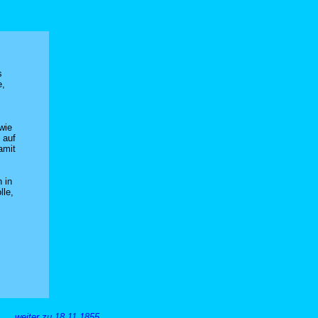
s
e,
wie
 auf
amit
 in
lle,
weiter zu 18.11.1855