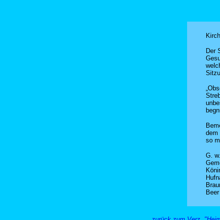
Kirc
Der 
Gesu
welc
Sitz
„Obs
Stre
unbe
begn
Beme
dem 
so m
G. w.
Geme
Könin
Hufn
Brau
Beer
zurück zum Verz. "Heim