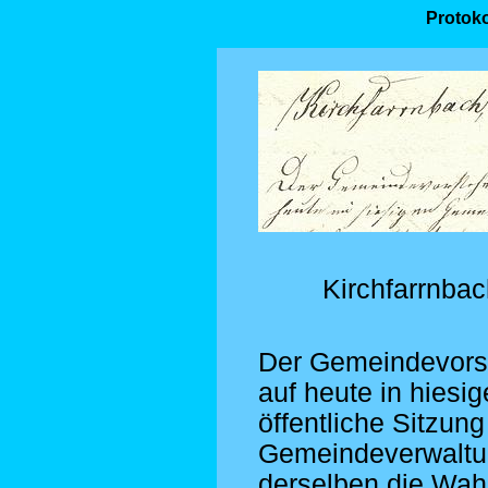
Protoko
Kirchfarrnba
Der Gemeindevorst
auf heute in hies
öffentliche Sitzung
Gemeindeverwaltun
derselben die Wah