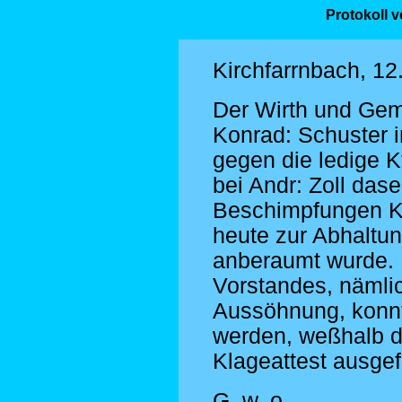
Protokoll 
Kirchfarrnbach, 1
Der Wirth und Ge
Konrad: Schuster i
gegen die ledige K
bei Andr: Zoll das
Beschimpfungen K
heute zur Abhaltu
anberaumt wurde.
Vorstandes, nämlic
Aussöhnung, konnte
werden, weßhalb d
Klageattest ausgef
G. w. o.