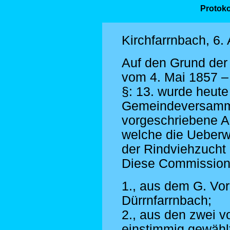
Protoko
Kirchfarrnbach, 6. 
Auf den Grund der 
vom 4. Mai 1857 – 
§: 13. wurde heute 
Gemeindeversamml
vorgeschriebene A
welche die Ueber
der Rindviehzucht 
Diese Commission 
1., aus dem G. Vor
Dürrnfarrnbach;
2., aus den zwei v
einstimmig gewählt